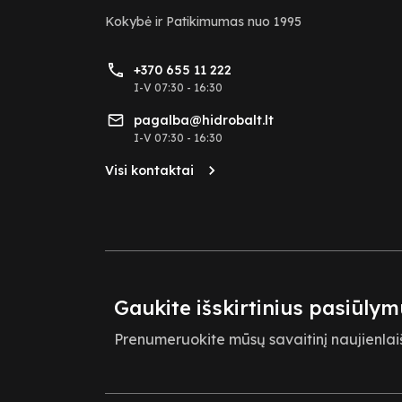
Kokybė ir Patikimumas nuo 1995
+370 655 11 222
I-V 07:30 - 16:30
pagalba@hidrobalt.lt
I-V 07:30 - 16:30
Visi kontaktai
Gaukite išskirtinius pasiūlym
Prenumeruokite mūsų savaitinį naujienlaiš