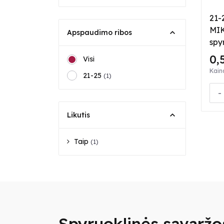
21-
MI
Apspaudimo ribos
spy
12 
0,
Visi
Kain
21-25
(1)
-
Likutis
Taip
(1)
Spyruoklinės sąvaržo