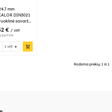
24.7 mm
KALOR DIN3021
ruoklinė savarža,
mm plotis, W1
52 €
/ vnt
a be PVM
+
vnt
Rodoma prekių:
1
iš 1
s