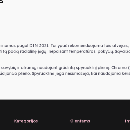
minamas pagal DIN 3021. Tai ypač rekomenduojama tais atvejais, ka
yti tą pačią radialinę jėgą, nepaisant temperatūros pokyčių. Sąvarž
s savybių ir atramų, naudojant grūdintą spyruoklinį plieną. Chromo (V
rūdijančio plieno. Spyruoklinė jėga nesumažėja, kai naudojama kelis
Kategorijos
Klientams
In