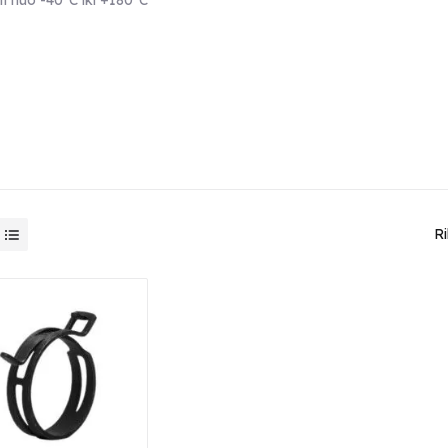
ti nuo -40ºC iki +180ºC
Ri