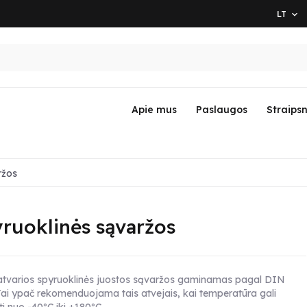
LT

Apie mus
Paslaugos
Straipsn
ržos
ruoklinės sąvaržos
atvarios spyruoklinės juostos sąvaržos gaminamas pagal DIN
Tai ypač rekomenduojama tais atvejais, kai temperatūra gali