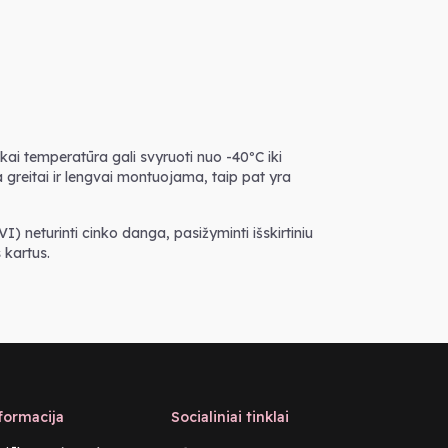
i temperatūra gali svyruoti nuo -40ºC iki
a greitai ir lengvai montuojama, taip pat yra
I) neturinti cinko danga, pasižyminti išskirtiniu
 kartus.
formacija
Socialiniai tinklai