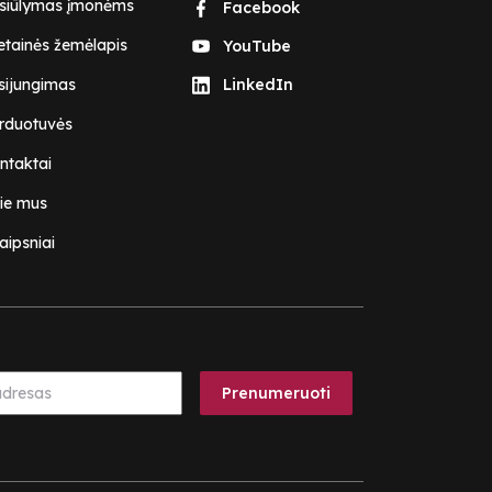
siūlymas įmonėms
Facebook
etainės žemėlapis
YouTube
isijungimas
LinkedIn
rduotuvės
ntaktai
ie mus
aipsniai