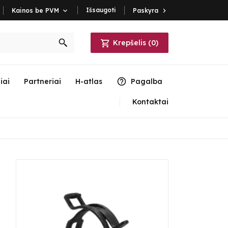
Išsaugoti
Paskyra

Kainos be PVM

Krepšelis
(
0
)
iai
Partneriai
H-atlas
Pagalba
Kontaktai