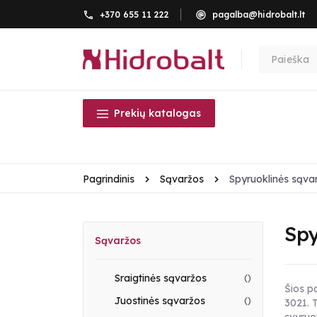
+370 655 11 222
pagalba@hidrobalt.lt
Prekių katalogas
Pagrindinis
Sąvaržos
Spyruoklinės sąva
Spy
Sąvaržos
Sraigtinės sąvaržos
()
Šios p
Juostinės sąvaržos
()
3021. 