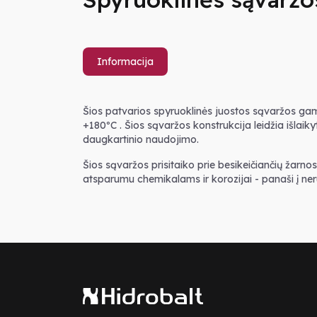
Informacija
Šios patvarios spyruoklinės juostos sąvaržos ga
+180ºC . Šios sąvaržos konstrukcija leidžia išlaik
daugkartinio naudojimo.
Šios sąvaržos prisitaiko prie besikeičiančių žarno
atsparumu chemikalams ir korozijai - panaši į ne