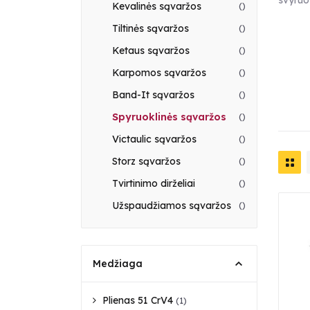
svyruo
Kevalinės sąvaržos
()
Tiltinės sąvaržos
()
Ketaus sąvaržos
()
Karpomos sąvaržos
()
Band-It sąvaržos
()
Spyruoklinės sąvaržos
()
Victaulic sąvaržos
()
Storz sąvaržos
()
Tvirtinimo dirželiai
()
Užspaudžiamos sąvaržos
()
Medžiaga
Plienas 51 CrV4
(1)