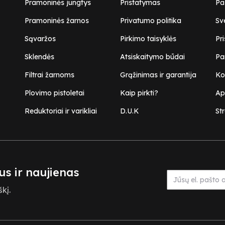
Pramoninės jungtys
Pristatymas
Pa
Pramoninės žarnos
Privatumo politika
Sv
Sąvaržos
Pirkimo taisyklės
Pr
Sklendės
Atsiskaitymo būdai
Pa
Filtrai žarnoms
Grąžinimas ir garantija
Ko
Plovimo pistoletai
Kaip pirkti?
Ap
Reduktoriai ir varikliai
D.U.K
Str
us ir naujienas
kį.