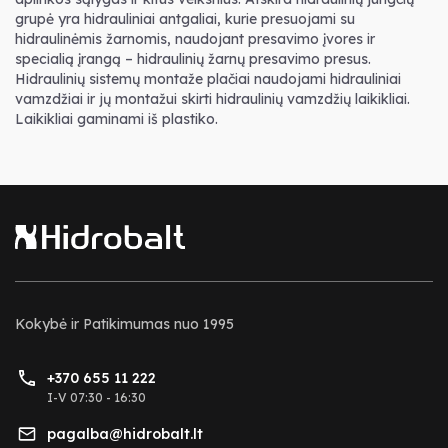
grupė yra hidrauliniai antgaliai, kurie presuojami su
hidraulinėmis žarnomis, naudojant presavimo įvores ir
specialią įrangą – hidraulinių žarnų presavimo presus.
Hidraulinių sistemų montaže plačiai naudojami hidrauliniai
vamzdžiai ir jų montažui skirti hidraulinių vamzdžių laikikliai.
Laikikliai gaminami iš plastiko.
Kokybė ir Patikimumas nuo 1995
+370 655 11 222
I-V 07:30 - 16:30
pagalba@hidrobalt.lt