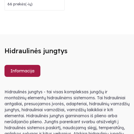
66 prekės(-ių)
Hidraulinės jungtys
Informacija
Hidraulinės jungtys - tai visas kompleksas jungčių ir
montažinių elementų hidraulinėms sistemoms. Tai hidrauliniai
antgaliai, presuojamos įvorės, adapteriai, hidraulinių vamzdžių
jungtys, hidrauliniai vamzdžiai, vamzdžių laikikliai ir kiti
elementai. Hidraulinės jungtys gaminamos iš plieno arba
nerūdijančio plieno. Jungtis parenkant svarbu atsižvelgti į
hidraulinės sistemos paskirtį, naudojamą slėgį, temperatūrą,
aplinkos sąlygas ir kitus veiksnius. Atskira hidraulinių jungčių