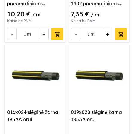
pneumatiniams
1402 pneumatiniams
stabdžams
stabdžams
10,20 €
7,35 €
/ m
/ m
Kaina be PVM
Kaina be PVM
-
+
-
+
m
m
016x024 slėginė žarna
019x028 slėginė žarna
185AA orui
185AA orui