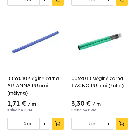
006x010 slėginė žarna
006x010 slėginė žarna
ARIANNA PU orui
RAGNO PU orui (žalia)
(mėlyna)
1,71 €
3,30 €
/ m
/ m
Kaina be PVM
Kaina be PVM
-
+
-
+
m
m