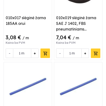
010x017 slėginė žarna
010x019 slėginė žarna
185AA orui
SAE J 1402, FBS
pneumatiniams
stabdžams
3,08 €
7,04 €
/ m
/ m
Kaina be PVM
Kaina be PVM
-
+
-
+
m
m