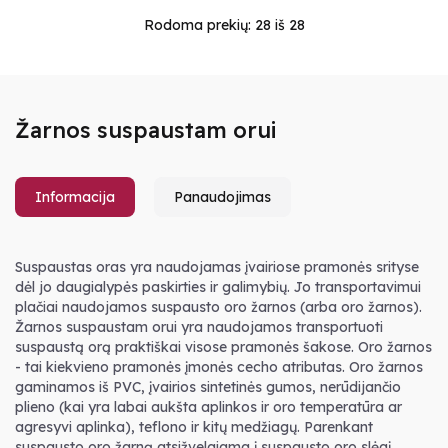
Rodoma prekių:
28
iš 28
Žarnos suspaustam orui
Informacija
Panaudojimas
Suspaustas oras yra naudojamas įvairiose pramonės srityse
dėl jo daugialypės paskirties ir galimybių. Jo transportavimui
plačiai naudojamos suspausto oro žarnos (arba oro žarnos).
Žarnos suspaustam orui yra naudojamos transportuoti
suspaustą orą praktiškai visose pramonės šakose. Oro žarnos
- tai kiekvieno pramonės įmonės cecho atributas. Oro žarnos
gaminamos iš PVC, įvairios sintetinės gumos, nerūdijančio
plieno (kai yra labai aukšta aplinkos ir oro temperatūra ar
agresyvi aplinka), teflono ir kitų medžiagų. Parenkant
suspausto oro žarną atsižvelgiama į suspausto oro slėgį,