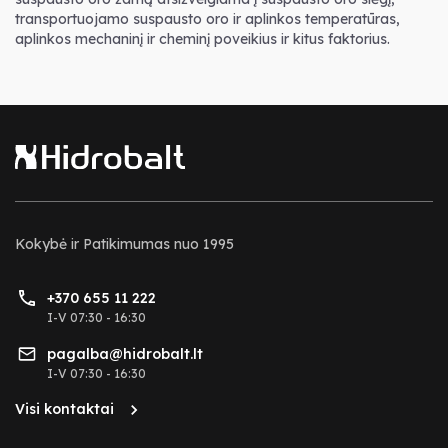
transportuojamo suspausto oro ir aplinkos temperatūras,
aplinkos mechaninį ir cheminį poveikius ir kitus faktorius.
Kokybė ir Patikimumas nuo 1995
+370 655 11 222
I-V 07:30 - 16:30
pagalba@hidrobalt.lt
I-V 07:30 - 16:30
Visi kontaktai