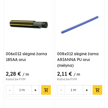
006x012 slėginė žarna
008x012 slėginė žarna
185AA orui
ARIANNA PU orui
(mėlyna)
2,28 €
2,11 €
/ m
/ m
Kaina be PVM
Kaina be PVM
-
+
-
+
m
m