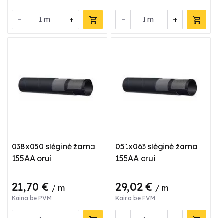
-
+
-
+
m
m
038x050 slėginė žarna
051x063 slėginė žarna
155AA orui
155AA orui
21,70 €
29,02 €
/ m
/ m
Kaina be PVM
Kaina be PVM