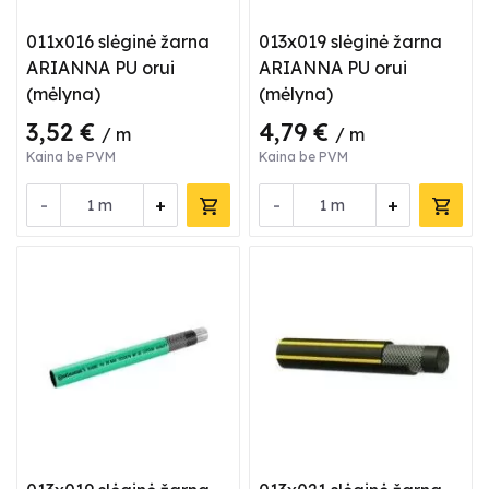
011x016 slėginė žarna
013x019 slėginė žarna
ARIANNA PU orui
ARIANNA PU orui
(mėlyna)
(mėlyna)
3,52 €
4,79 €
/ m
/ m
Kaina be PVM
Kaina be PVM
-
+
-
+
m
m