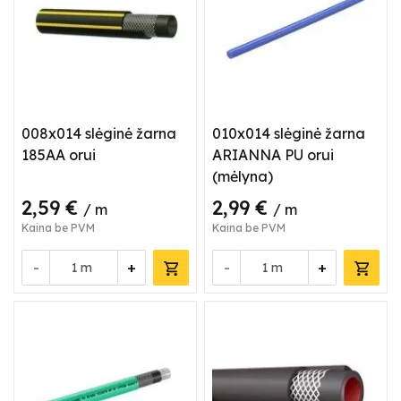
008x014 slėginė žarna
010x014 slėginė žarna
185AA orui
ARIANNA PU orui
(mėlyna)
2,59 €
2,99 €
/ m
/ m
Kaina be PVM
Kaina be PVM
-
+
-
+
m
m