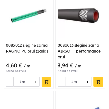
008x012 slėginė žarna
008x013 slėginė žarna
RAGNO PU orui (žalia)
AIRSOFT performance
orui
4,60 €
3,94 €
/ m
/ m
Kaina be PVM
Kaina be PVM
-
+
-
+
m
m