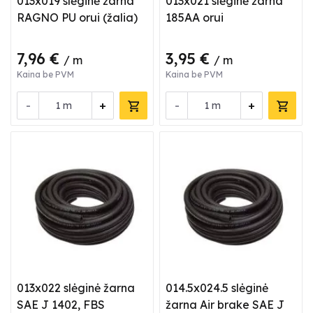
013x019 slėginė žarna
013x021 slėginė žarna
RAGNO PU orui (žalia)
185AA orui
7,96 €
3,95 €
/ m
/ m
Kaina be PVM
Kaina be PVM
-
+
-
+
m
m
013x022 slėginė žarna
014.5x024.5 slėginė
SAE J 1402, FBS
žarna Air brake SAE J