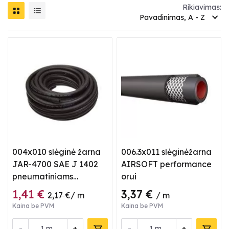
Rikiavimas:
Pavadinimas, A - Z
004x010 slėginė žarna
006.3x011 slėginėžarna
JAR-4700 SAE J 1402
AIRSOFT performance
pneumatiniams
orui
stabdžams
1,41 €
3,37 €
2,17 €
/ m
/ m
Kaina be PVM
Kaina be PVM
-
+
-
+
m
m