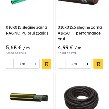
010x015 slėginė žarna
010x015.5 slėginė žarna
RAGNO PU orui (žalia)
AIRSOFT performance
orui
5,68 €
4,99 €
/ m
/ m
Kaina be PVM
Kaina be PVM
-
+
-
+
m
m