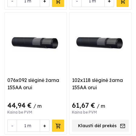
-
+
-
+
m
m
076x092 slėginė žarna
102x118 slėginė žarna
155AA orui
155AA orui
44,94 €
61,67 €
/ m
/ m
Kaina be PVM
Kaina be PVM
-
+
m
Klausti dėl prekės