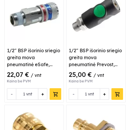
1/2" BSP išorinio sriegio
1/2" BSP išorinio sriegio
greita mova
greita mova
pneumatinė eSafe,
pneumatinė Prevost,
Cejn, 3202155
ESI 071153
22,07 €
25,00 €
/ vnt
/ vnt
Kaina be PVM
Kaina be PVM
-
+
-
+
vnt
vnt