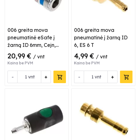
006 greita mova
006 greita mova
pneumatinė eSafe į
pneumatinė į žarną ID
žarną ID 6mm, Cejn,
6, ES 6 T
3202002
20,99 €
4,99 €
/ vnt
/ vnt
Kaina be PVM
Kaina be PVM
-
+
-
+
vnt
vnt