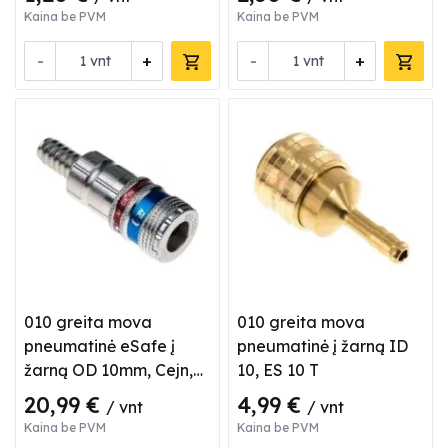
Kaina be PVM
Kaina be PVM
-
+
-
+
vnt
vnt
010 greita mova
010 greita mova
pneumatinė eSafe į
pneumatinė į žarną ID
žarną OD 10mm, Cejn,
10, ES 10 T
3202004
20,99 €
4,99 €
/ vnt
/ vnt
Kaina be PVM
Kaina be PVM