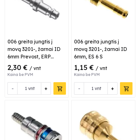
006 greita jungtis į
006 greita jungtis į
movą 3201-, žarnai ID
movą 3201-, žarnai ID
6mm Prevost, ERP
6mm, ES 6 S
076806
2,30 €
1,15 €
/ vnt
/ vnt
Kaina be PVM
Kaina be PVM
-
+
-
+
vnt
vnt