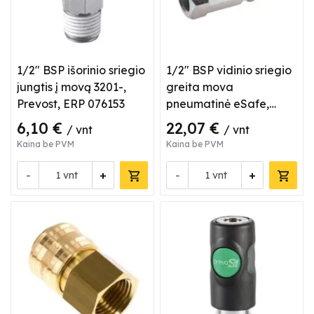
1/2" BSP išorinio sriegio
1/2" BSP vidinio sriegio
jungtis į movą 3201-,
greita mova
Prevost, ERP 076153
pneumatinė eSafe,
Cejn, 3202205
6,10 €
22,07 €
/ vnt
/ vnt
Kaina be PVM
Kaina be PVM
-
+
-
+
vnt
vnt