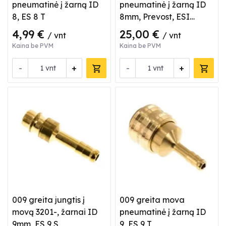
pneumatinė į žarną ID
pneumatinė į žarną ID
8, ES 8 T
8mm, Prevost, ESI
071808
4,99 €
25,00 €
/ vnt
/ vnt
Kaina be PVM
Kaina be PVM
-
+
-
+
vnt
vnt
009 greita jungtis į
009 greita mova
movą 3201-, žarnai ID
pneumatinė į žarną ID
9mm, ES 9 S
9, ES 9 T