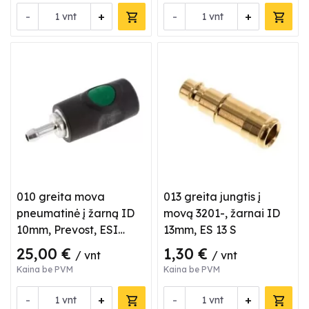
-
+
-
+
vnt
vnt
010 greita mova
013 greita jungtis į
pneumatinė į žarną ID
movą 3201-, žarnai ID
10mm, Prevost, ESI
13mm, ES 13 S
071810
25,00 €
1,30 €
/ vnt
/ vnt
Kaina be PVM
Kaina be PVM
-
+
-
+
vnt
vnt