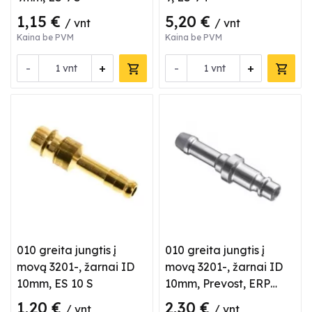
1,15 €
5,20 €
/ vnt
/ vnt
Kaina be PVM
Kaina be PVM
-
+
-
+
vnt
vnt
010 greita jungtis į
010 greita jungtis į
movą 3201-, žarnai ID
movą 3201-, žarnai ID
10mm, ES 10 S
10mm, Prevost, ERP
076810
1,20 €
2,30 €
/ vnt
/ vnt