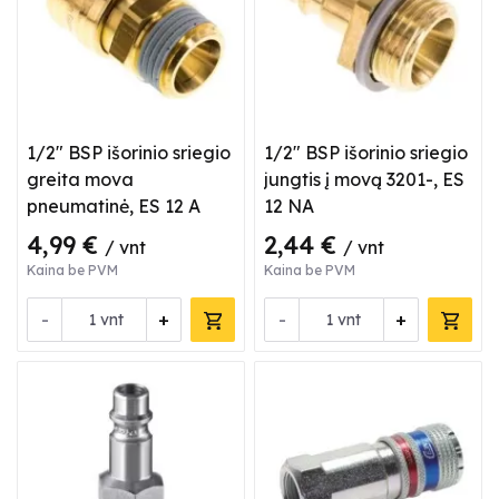
1/2" BSP išorinio sriegio
1/2" BSP išorinio sriegio
greita mova
jungtis į movą 3201-, ES
pneumatinė, ES 12 A
12 NA
4,99 €
2,44 €
/ vnt
/ vnt
Kaina be PVM
Kaina be PVM
-
+
-
+
vnt
vnt