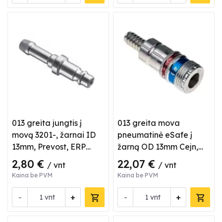
013 greita jungtis į
013 greita mova
movą 3201-, žarnai ID
pneumatinė eSafe į
13mm, Prevost, ERP
žarną OD 13mm Cejn,
076813
3202005
2,80 €
22,07 €
/ vnt
/ vnt
Kaina be PVM
Kaina be PVM
-
+
-
+
vnt
vnt