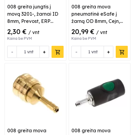
008 greita jungtis į
008 greita mova
movą 3201-, žarnai ID
pneumatinė eSafe į
8mm, Prevost, ERP
žarną OD 8mm, Cejn,
076808
3202003
2,30 €
20,99 €
/ vnt
/ vnt
Kaina be PVM
Kaina be PVM
-
+
-
+
vnt
vnt
008 greita mova
008 greita mova