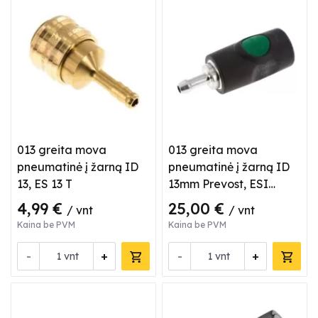
013 greita mova
013 greita mova
pneumatinė į žarną ID
pneumatinė į žarną ID
13, ES 13 T
13mm Prevost, ESI
071813
4,99 €
25,00 €
/ vnt
/ vnt
Kaina be PVM
Kaina be PVM
-
+
-
+
vnt
vnt