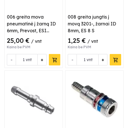
006 greita mova
008 greita jungtis į
pneumatinė į žarną ID
movą 3201-, žarnai ID
6mm, Prevost, ESI
8mm, ES 8 S
071806
25,00 €
1,25 €
/ vnt
/ vnt
Kaina be PVM
Kaina be PVM
-
+
-
+
vnt
vnt