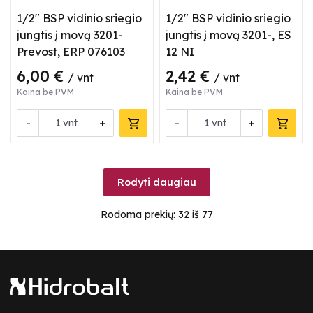
1/2" BSP vidinio sriegio
1/2" BSP vidinio sriegio
jungtis į movą 3201-
jungtis į movą 3201-, ES
Prevost, ERP 076103
12 NI
6,00 €
2,42 €
/ vnt
/ vnt
Kaina be PVM
Kaina be PVM
-
+
-
+
vnt
vnt
Rodyti daugiau
Rodoma prekių:
32
iš 77