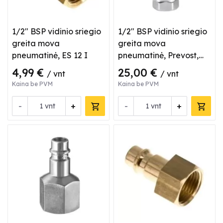
1/2" BSP vidinio sriegio
1/2" BSP vidinio sriegio
greita mova
greita mova
pneumatinė, ES 12 I
pneumatinė, Prevost,
ESI 071103
4,99 €
25,00 €
/ vnt
/ vnt
Kaina be PVM
Kaina be PVM
-
+
-
+
vnt
vnt