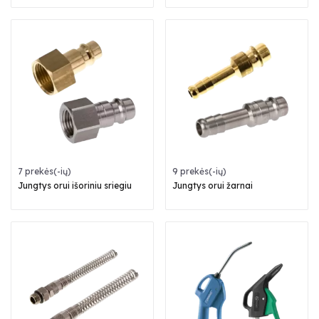
7 prekės(-ių)
9 prekės(-ių)
Jungtys orui išoriniu sriegiu
Jungtys orui žarnai