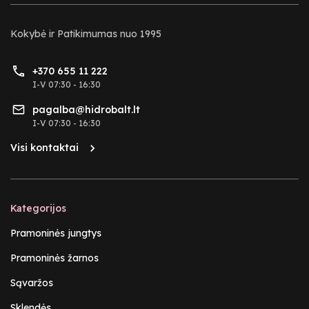
Kokybė ir Patikimumas nuo 1995
+370 655 11 222
I-V 07:30 - 16:30
pagalba@hidrobalt.lt
I-V 07:30 - 16:30
Visi kontaktai
Kategorijos
Pramoninės jungtys
Pramoninės žarnos
Sąvaržos
Sklendės