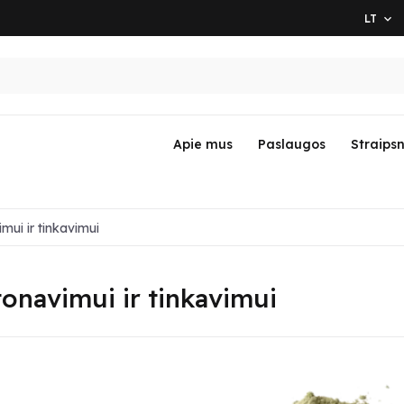
LT

Apie mus
Paslaugos
Straipsn
mui ir tinkavimui
onavimui ir tinkavimui