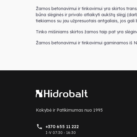
Žarnos betonavimui ir tinkavimui yra skirtos trans
būna slėginės ir privalo atlaikyti aukštą slėgį (da
tiekiamos su jau užpresuotais antgaliais, jos gali bū
Tinko mišiniams skirtos žarnos taip pat yra slėginė
Žarnos betonavimui ir tinkavimui gaminamos iš 
Kokybė ir Patikimumas nuo 1995
+370 655 11 222
I-V 07:30 - 16:30