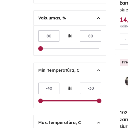
žar
skie
Vakuumas, %
14
Kain
iki
-
Pre
Min. temperatūra, C
iki
102
žar
Max. temperatūra, C
siu