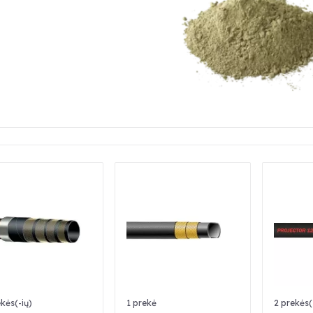
kės(-ių)
1 prekė
2 prekės(