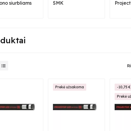
ono siurbliams
SMK
Project
duktai
Ri
Prekė užsakoma
-10,75 €
Prekė 