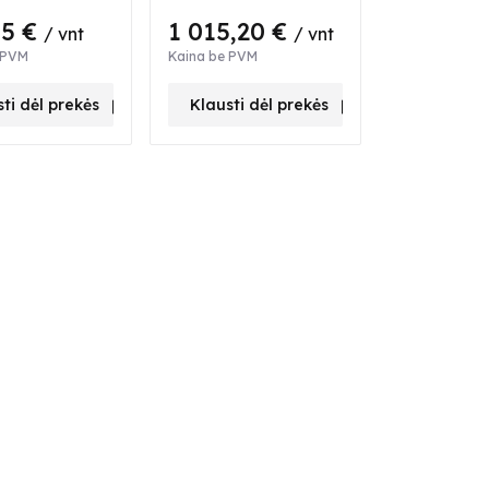
ams (su dviem
(su dviem
55 €
1 015,20 €
/ vnt
/ vnt
ais), P 85
antgaliais), P 80
 PVM
Kaina be PVM
5 m
bar., L 3 m
ti dėl prekės
Klausti dėl prekės