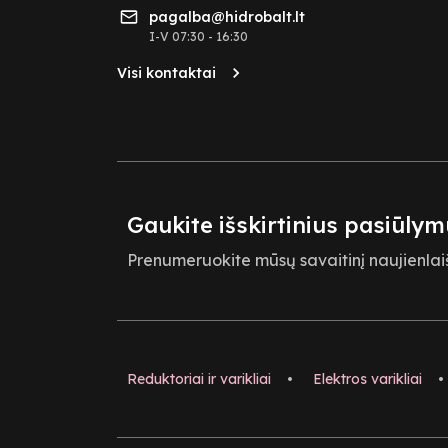
pagalba@hidrobalt.lt
I-V 07:30 - 16:30
Visi kontaktai
Gaukite išskirtinius pasiūlym
Prenumeruokite mūsų savaitinį naujienlaiš
Reduktoriai ir varikliai
•
Elektros varikliai
•