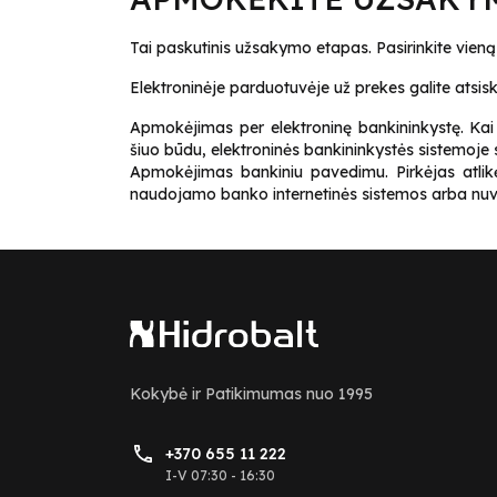
Tai paskutinis užsakymo etapas. Pasirinkite vie
Elektroninėje parduotuvėje už prekes galite atsiska
Apmokėjimas per elektroninę bankininkystę. Kai
šiuo būdu, elektroninės bankininkystės sistem
Apmokėjimas bankiniu pavedimu. Pirkėjas atlik
naudojamo banko internetinės sistemos arba nuvy
Kokybė ir Patikimumas nuo 1995
+370 655 11 222
I-V 07:30 - 16:30