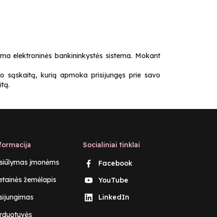
ama elektroninės bankininkystės sistema. Mokant
o sąskaitą, kurią apmoka prisijungęs prie savo
itą.
formacija
Socialiniai tinklai
siūlymas įmonėms
Facebook
etainės žemėlapis
YouTube
isijungimas
LinkedIn
rduotuvės