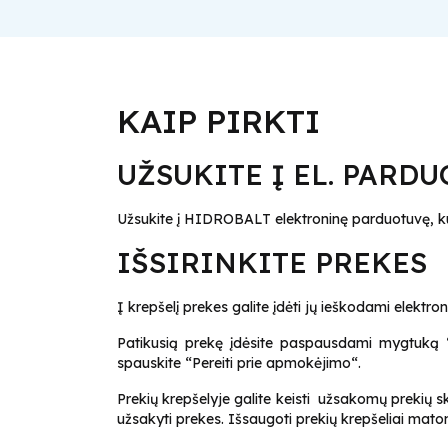
KAIP PIRKTI
UŽSUKITE Į EL. PARD
Užsukite į HIDROBALT elektroninę parduotuvę, k
IŠSIRINKITE PREKES
Į krepšelį prekes galite įdėti jų ieškodami elek
Patikusią prekę įdėsite paspausdami mygtuką “Įd
spauskite “Pereiti prie apmokėjimo“.
Prekių krepšelyje galite keisti užsakomų prekių ska
užsakyti prekes. Išsaugoti prekių krepšeliai mat