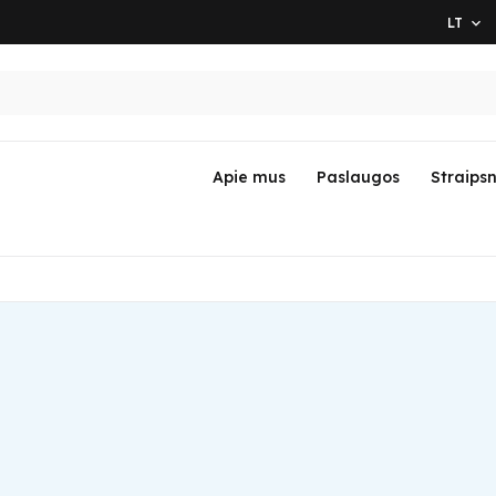
LT

Apie mus
Paslaugos
Straipsn