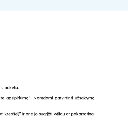
s laukeliu.
kite apsipirkimą”. Norėdami patvirtinti užsakymą
krepšelį” ir prie jo sugrįžti vėliau ar pakartotinai