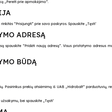
uką „Pereiti prie apmokėjimo“.
IJA
inkitės “Prisijungti” prie savo paskyros. Spauskite „Tęsti‘
TYMO ADRESĄ
esą spauskite “Pridėti naują adresą”. Visus pristatymo adresus ma
TYMO BŪDĄ
ų. Pasirinkus prekių atsiėmimą iš UAB „Hidrobalt“ parduotuvių, re
uo užsakymu, bei spauskite „Tęsti‘
YMĄ