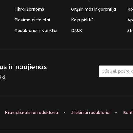
Filtrai žarnoms
Grąžinimas ir garantija
Ko
Plovimo pistoletai
Kaip pirkti?
Ap
Reduktoriai ir varikliai
D.U.K
Str
us ir naujienas
kį.
Krumpliaratiniai reduktoriai
•
Sliekiniai reduktoriai
•
Bonfi