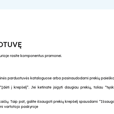
UOTUVĘ
urioje rasite komponentus pramonei.
troninės parduotuvės kataloguose arba pasinaudodami prekių paieško
ėti į krepšelį”. Jei ketinate įsigyti daugiau prekių, toliau “tęs
ičių. Taip pat, galite išsaugoti prekių krepšelį spausdami “Išsaugoti 
omi vartotojo paskyroje