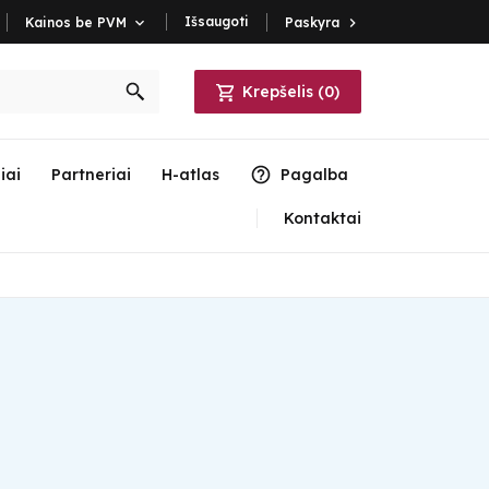
Išsaugoti
Paskyra

Kainos be PVM

Krepšelis
(
0
)
iai
Partneriai
H-atlas
Pagalba
Kontaktai