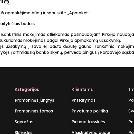
ną iš apmokėjimo būdų ir spauskite „Apmokėti“
ityti šiais būdais:
 išankstinis mokėjimas atliekamas pasinaudojant Pirkėjo naudoj
oje sukuriamas mokėjimas pagal Pirkėjo apmokamą užsakymą.
ęs užsakymą į savo el. pašto dėžutę gauna išankstinio mokėjim
kęs į artimiausią banko skyrių, perveda pinigus į Pardavėjo sąska
Kategorijos
Klientams
In
Pramoninės jungtys
Pristatymas
Pa
Pramoninės žarnos
Privatumo politika
Sv
Sąvaržos
Pirkimo taisyklės
Pr
Sklendės
Atsiskaitymo būdai
Pa