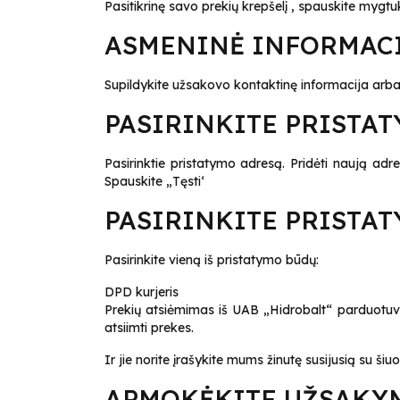
Pasitikrinę savo prekių krepšelį , spauskite mygt
ASMENINĖ INFORMAC
Supildykite užsakovo kontaktinę informacija arba r
PASIRINKITE PRISTA
Pasirinktie pristatymo adresą. Pridėti naują adr
Spauskite „Tęsti‘
PASIRINKITE PRISTA
Pasirinkite vieną iš pristatymo būdų:
DPD kurjeris
Prekių atsiėmimas iš UAB „Hidrobalt“ parduotuvi
atsiimti prekes.
Ir jie norite įrašykite mums žinutę susijusią su ši
APMOKĖKITE UŽSAK