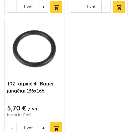
-
+
-
+
vnt
vnt
102 tarpinė 4" Bauer
jungčiai 136x166
5,70 €
/ vnt
Kaina be PVM
-
+
vnt