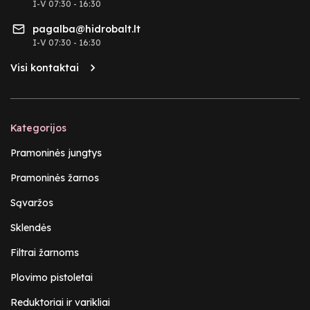
I-V 07:30 - 16:30
pagalba@hidrobalt.lt
I-V 07:30 - 16:30
Visi kontaktai
Kategorijos
Pramoninės jungtys
Pramoninės žarnos
Sąvaržos
Sklendės
Filtrai žarnoms
Plovimo pistoletai
Reduktoriai ir varikliai