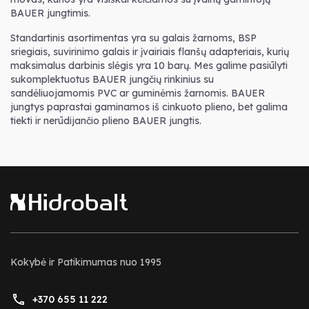
BAUER jungtimis.
Standartinis asortimentas yra su galais žarnoms, BSP
sriegiais, suvirinimo galais ir įvairiais flanšų adapteriais, kurių
maksimalus darbinis slėgis yra 10 barų. Mes galime pasiūlyti
sukomplektuotus BAUER jungčių rinkinius su
sandėliuojamomis PVC ar guminėmis žarnomis. BAUER
jungtys paprastai gaminamos iš cinkuoto plieno, bet galima
tiekti ir nerūdijančio plieno BAUER jungtis.
Kokybė ir Patikimumas nuo 1995
+370 655 11 222