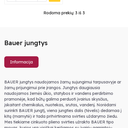
Rodoma prekių:
3
iš 3
Bauer jungtys
Informacija
BAUER jungtys naudojamos žarnų sujungimui tarpusavyje ar
žarnų prijungimui prie įrangos. Jungtys daugiausia
naudojamos žemės ūkio, statybos ir vandens perdirbimo
pramonėje, kad būtų galima perduoti įvairius skysčius,
įskaitant chemikalus, nuotekas, srutas, vandenį. Norėdami
surinkti BAUER jungtį, viena jungties dalis (tėvelis) dedamaa į
kitą (mamytė) ir tada pritvirtinama svirties uždarymo žiedu.
Mes tiekiame cinkuoto plieno svirties užrakto BAUER tipo
movas, kurios yra visiškai keičiamos su įvairių gamintojų