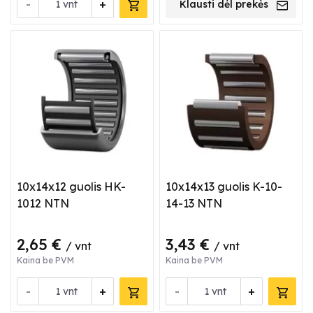
-
+
vnt
Klausti dėl prekės
10x14x12 guolis HK-
10x14x13 guolis K-10-
1012 NTN
14-13 NTN
2,65 €
3,43 €
/ vnt
/ vnt
Kaina be PVM
Kaina be PVM
-
+
-
+
vnt
vnt