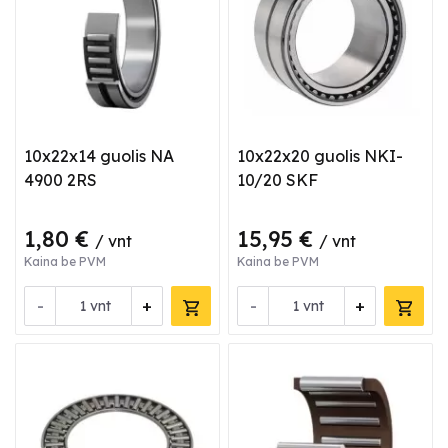
10x22x14 guolis NA
10x22x20 guolis NKI-
4900 2RS
10/20 SKF
1,80 €
15,95 €
/ vnt
/ vnt
Kaina be PVM
Kaina be PVM
-
+
-
+
vnt
vnt