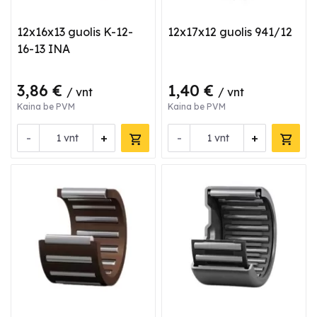
12x16x13 guolis K-12-
12x17x12 guolis 941/12
16-13 INA
3,86 €
1,40 €
/ vnt
/ vnt
Kaina be PVM
Kaina be PVM
-
+
-
+
vnt
vnt