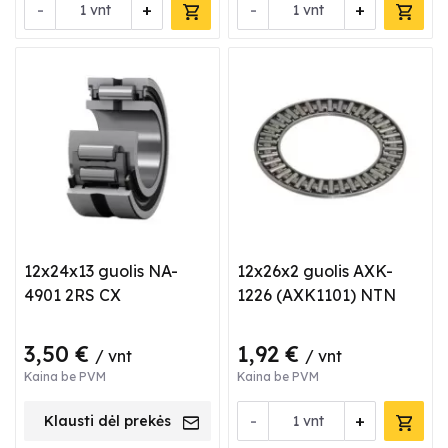
-
+
-
+
vnt
vnt
12x24x13 guolis NA-
12x26x2 guolis AXK-
4901 2RS CX
1226 (AXK1101) NTN
3,50 €
1,92 €
/ vnt
/ vnt
Kaina be PVM
Kaina be PVM
-
+
Klausti dėl prekės
vnt