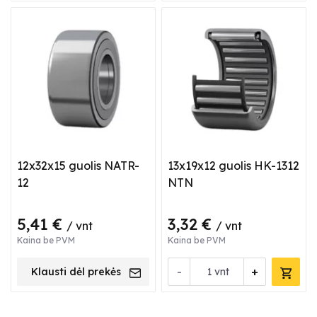
12x32x15 guolis NATR-
13x19x12 guolis HK-1312
12
NTN
5,41 €
3,32 €
/ vnt
/ vnt
Kaina be PVM
Kaina be PVM
-
+
Klausti dėl prekės
vnt