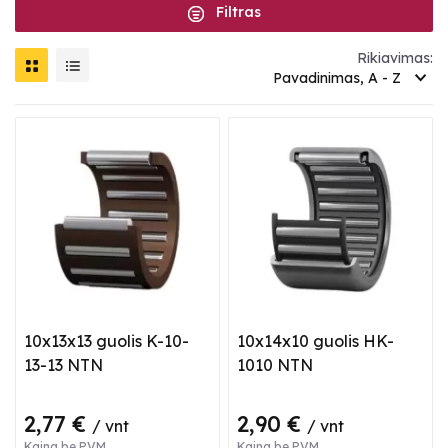
Filtras
Rikiavimas:
Pavadinimas, A - Z
10x13x13 guolis K-10-
10x14x10 guolis HK-
13-13 NTN
1010 NTN
2,77 €
2,90 €
/ vnt
/ vnt
Kaina be PVM
Kaina be PVM