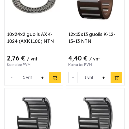
10x24x2 guolis AXK-
12x15x13 guolis K-12-
1024 (AXK1100) NTN
15-13 NTN
2,76 €
4,40 €
/ vnt
/ vnt
Kaina be PVM
Kaina be PVM
-
+
-
+
vnt
vnt