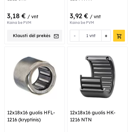
3,18 €
3,92 €
/ vnt
/ vnt
Kaina be PVM
Kaina be PVM
-
+
Klausti dėl prekės
vnt
12x18x16 guolis HFL-
12x18x16 guolis HK-
1216 (kryptinis)
1216 NTN