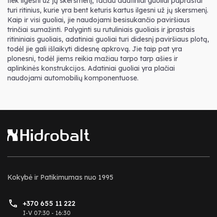
tiek ilgesni už jų skersmenį, tačiau adatiniai guoliai paprastai
turi ritinius, kurie yra bent keturis kartus ilgesni už jų skersmenį.
Kaip ir visi guoliai, jie naudojami besisukančio paviršiaus
trinčiai sumažinti. Palyginti su rutuliniais guoliais ir įprastais
ritininiais guoliais, adatiniai guoliai turi didesnį paviršiaus plotą,
todėl jie gali išlaikyti didesnę apkrovą. Jie taip pat yra
plonesni, todėl jiems reikia mažiau tarpo tarp ašies ir
aplinkinės konstrukcijos. Adatiniai guoliai yra plačiai
naudojami automobilių komponentuose.
Kokybė ir Patikimumas nuo 1995
+370 655 11 222
I-V 07:30 - 16:30