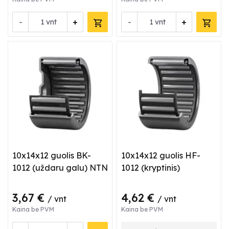
-
+
-
+
vnt
vnt
10x14x12 guolis BK-
10x14x12 guolis HF-
1012 (uždaru galu) NTN
1012 (kryptinis)
3,67 €
4,62 €
/ vnt
/ vnt
Kaina be PVM
Kaina be PVM