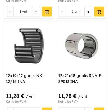
Kaina be PVM
Kaina be PVM
-
+
-
+
vnt
vnt
12x19x12 guolis NK-
12x21x18 guolis RNA-F-
12/16 INA
89013 INA
11,28 €
11,78 €
/ vnt
/ vnt
Kaina be PVM
Kaina be PVM