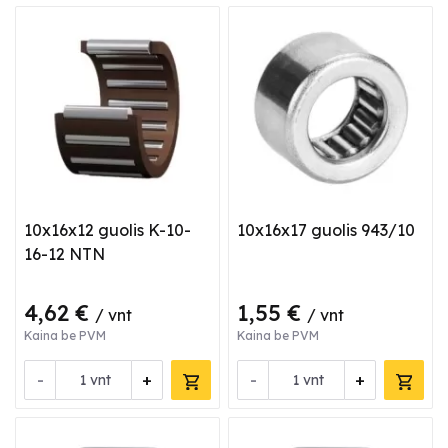
10x16x12 guolis K-10-
10x16x17 guolis 943/10
16-12 NTN
4,62 €
1,55 €
/ vnt
/ vnt
Kaina be PVM
Kaina be PVM
-
+
-
+
vnt
vnt