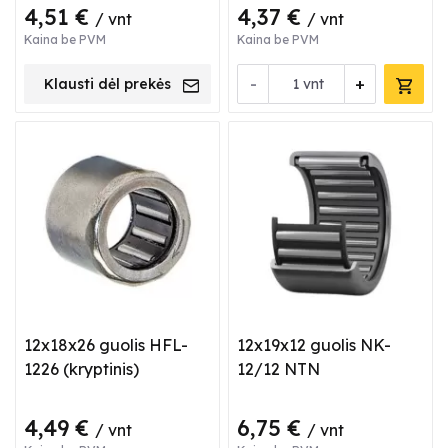
4,51 €
4,37 €
/ vnt
/ vnt
Kaina be PVM
Kaina be PVM
-
+
Klausti dėl prekės
vnt
12x18x26 guolis HFL-
12x19x12 guolis NK-
1226 (kryptinis)
12/12 NTN
4,49 €
6,75 €
/ vnt
/ vnt