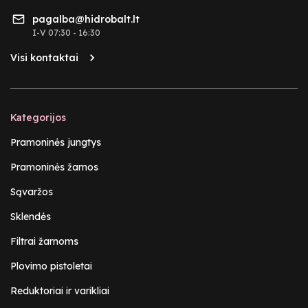
pagalba@hidrobalt.lt
I-V 07:30 - 16:30
Visi kontaktai
Kategorijos
Pramoninės jungtys
Pramoninės žarnos
Sąvaržos
Sklendės
Filtrai žarnoms
Plovimo pistoletai
Reduktoriai ir varikliai