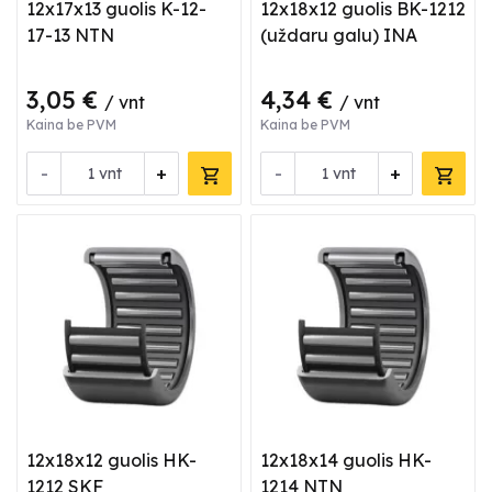
12x17x13 guolis K-12-
12x18x12 guolis BK-1212
17-13 NTN
(uždaru galu) INA
3,05 €
4,34 €
/ vnt
/ vnt
Kaina be PVM
Kaina be PVM
-
+
-
+
vnt
vnt
12x18x12 guolis HK-
12x18x14 guolis HK-
1212 SKF
1214 NTN