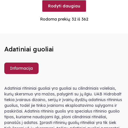
Rodyti daugiau
Rodoma prekių:
32
iš 362
Adatiniai guoliai
Informacija
Adatiniai ritininiai guoliai yra guoliai su cilindriniais voleliais,
kurių skersmuo yra mažas, palyginti su jų ilgiu. UAB Hidrobalt
tiekia įvairaus dizaino, serijų ir įvairių dydžių adatinius ritininius
guolius, todėl jie tinka įvairioms eksploatavimo sąlygoms ir
paskirčiai. Adatinis ritininis guolis yra specialus ritininio guolio
tipas, kuriame naudojami ilgi, ploni cilindriniai ritinėliai,
panašūs į adatas. Įprasti ritininių guolių ritinėliai yra tik šiek