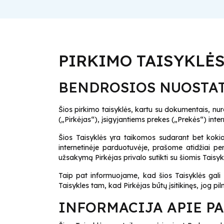
PIRKIMO TAISYKLĖ
BENDROSIOS NUOSTA
Šios pirkimo taisyklės, kartu su dokumentais, nur
(„Pirkėjas“), įsigyjantiems prekes („Prekės“) int
Šios Taisyklės yra taikomos sudarant bet kokia
internetinėje parduotuvėje, prašome atidžiai per
užsakymą Pirkėjas privalo sutikti su šiomis Tais
Taip pat informuojame, kad šios Taisyklės gal
Taisykles tam, kad Pirkėjas būtų įsitikinęs, jog 
INFORMACIJA APIE P