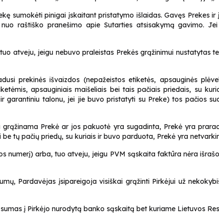
rekę sumokėti pinigai įskaitant pristatymo išlaidas. Gavęs Prekes i
ų nuo raštiško pranešimo apie Sutarties atsisakymą gavimo. Jei 
k tuo atveju, jeigu nebuvo praleistas Prekės grąžinimui nustatytas t
usi prekinės išvaizdos (nepažeistos etiketės, apsauginės plėvelės
ketėmis, apsauginiais maišeliais bei tais pačiais priedais, su kur
ir garantiniu talonu, jei jie buvo pristatyti su Preke) tos pačios su
i grąžinama Prekė ar jos pakuotė yra sugadinta, Prekė yra prara
i be tų pačių priedų, su kuriais ir buvo parduota, Prekė yra netvarki
os numerį) arba, tuo atveju, jeigu PVM sąskaita faktūra nėra išrašo
umų, Pardavėjas įsipareigoja visiškai grąžinti Pirkėjui už nekokyb
sumas į Pirkėjo nurodytą banko sąskaitą bet kuriame Lietuvos Re