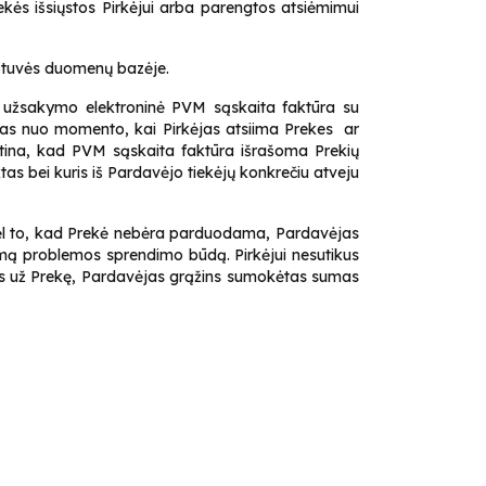
ekės išsiųstos Pirkėjui arba parengtos atsiėmimui
duotuvės duomenų bazėje.
a užsakymo elektroninė PVM sąskaita faktūra su
enas nuo momento, kai Pirkėjas atsiima Prekes ar
ėtina, kad PVM sąskaita faktūra išrašoma Prekių
as bei kuris iš Pardavėjo tiekėjų konkrečiu atveju
, dėl to, kad Prekė nebėra parduodama, Pardavėjas
limą problemos sprendimo būdą. Pirkėjui nesutikus
ęs už Prekę, Pardavėjas grąžins sumokėtas sumas