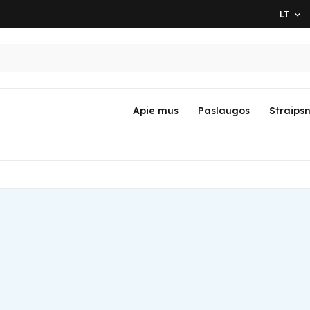
LT

Apie mus
Paslaugos
Straipsn