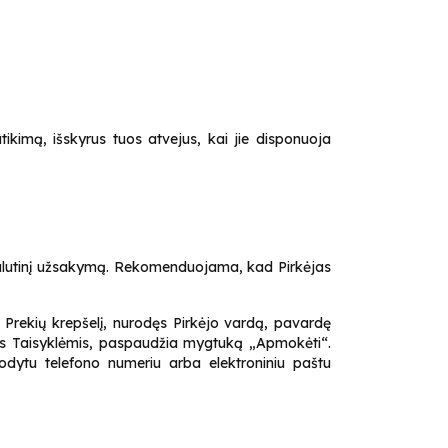
tikimą, išskyrus tuos atvejus, kai jie disponuoja
nt galutinį užsakymą. Rekomenduojama, kad Pirkėjas
s Prekių krepšelį, nurodęs Pirkėjo vardą, pavardę
omis Taisyklėmis, paspaudžia mygtuką „Apmokėti“.
odytu telefono numeriu arba elektroniniu paštu