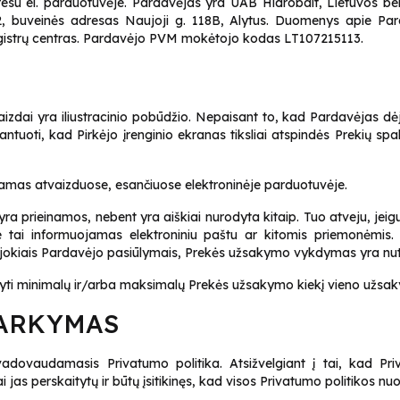
dresu
el. parduotuvėje
. Pardavėjas yra UAB Hidrobalt, Lietuvos bend
2, buveinės adresas Naujoji g. 118B, Alytus. Duomenys apie Pa
Registrų centras. Pardavėjo PVM mokėtojo kodas LT107215113.
aizdai yra iliustracinio pobūdžio. Nepaisant to, kad Pardavėjas 
ntuoti, kad Pirkėjo įrenginio ekranas tiksliai atspindės Prekių sp
ikiamas atvaizduose, esančiuose elektroninėje parduotuvėje.
yra prieinamos, nebent yra aiškiai nurodyta kitaip. Tuo atveju, jei
pie tai informuojamas elektroniniu paštu ar kitomis priemonėmis.
u jokiais Pardavėjo pasiūlymais, Prekės užsakymo vykdymas yra n
tyti minimalų ir/arba maksimalų Prekės užsakymo kiekį vieno užs
VARKYMAS
ovaudamasis Privatumo politika. Atsižvelgiant į tai, kad Pri
jas perskaitytų ir būtų įsitikinęs, kad visos Privatumo politikos nu