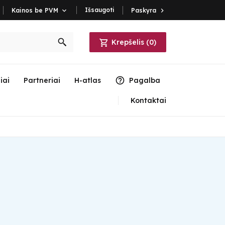
Išsaugoti
Paskyra

Kainos be PVM

Krepšelis
(
0
)
iai
Partneriai
H-atlas
Pagalba
Kontaktai