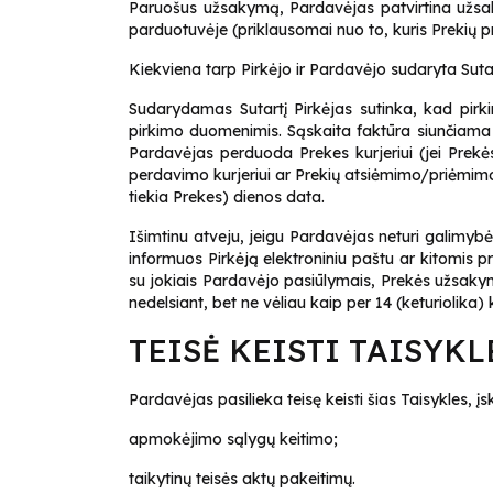
Paruošus užsakymą, Pardavėjas patvirtina užsakym
parduotuvėje (priklausomai nuo to, kuris Prekių 
Kiekviena tarp Pirkėjo ir Pardavėjo sudaryta Su
Sudarydamas Sutartį Pirkėjas sutinka, kad pir
pirkimo duomenimis. Sąskaita faktūra siunčiama 
Pardavėjas perduoda Prekes kurjeriui (jei Prek
perdavimo kurjeriui ar Prekių atsiėmimo/priėmimo 
tiekia Prekes) dienos data.
Išimtinu atveju, jeigu Pardavėjas neturi galimyb
informuos Pirkėją elektroniniu paštu ar kitomis 
su jokiais Pardavėjo pasiūlymais, Prekės užsak
nedelsiant, bet ne vėliau kaip per 14 (keturiolika)
TEISĖ KEISTI TAISYK
Pardavėjas pasilieka teisę keisti šias Taisykles, įs
apmokėjimo sąlygų keitimo;
taikytinų teisės aktų pakeitimų.