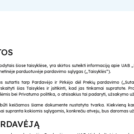
S
TOS
odytais šiose taisyklėse, yra skirtos suteikti informaciją apie UAB
ernetinėje parduotuvėje pardavimo sąlygas („Taisyklės“).
s sutartis tarp Pardavėjo ir Pirkėjo dėl Prekių pardavimo („Suta
skaityti šias Taisykles ir įsitikinti, kad jas tinkamai supratote
yklėmis bei Privatumo politika, o atsisakius tai padaryti, užsakymo
i būti keičiamos šiame dokumente nustatyta tvarka. Kiekvieną ka
pilnai supranta kokiomis sąlygomis, konkrečiu atveju, bus daromas 
ARDAVĖJĄ