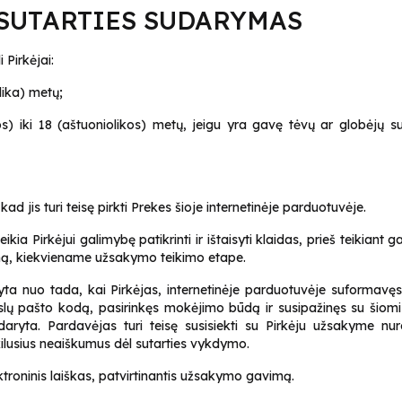
SUTARTIES SUDARYMAS
i Pirkėjai:
lika) metų;
os) iki 18 (aštuoniolikos) metų, jeigu yra gavę tėvų ar globėjų su
ad jis turi teisę pirkti Prekes šioje internetinėje parduotuvėje.
ia Pirkėjui galimybę patikrinti ir ištaisyti klaidas, prieš teikia
kymą, kiekviename užsakymo teikimo etape.
yta nuo tada, kai Pirkėjas, internetinėje parduotuvėje suformavę
ikslų pašto kodą, pasirinkęs mokėjimo būdą ir susipažinęs su ši
yta. Pardavėjas turi teisę susisiekti su Pirkėju užsakyme nur
kilusius neaiškumus dėl sutarties vykdymo.
ktroninis laiškas, patvirtinantis užsakymo gavimą.