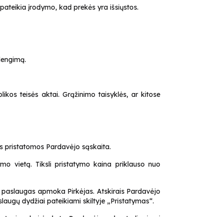
nepateikia įrodymo, kad prekės yra išsiųstos.
adengimą.
ikos teisės aktai. Grąžinimo taisyklės, ar kitose
kės pristatomos Pardavėjo sąskaita.
mo vietą. Tiksli pristatymo kaina priklauso nuo
o paslaugas apmoka Pirkėjas. Atskirais Pardavėjo
augų dydžiai pateikiami skiltyje „Pristatymas“.