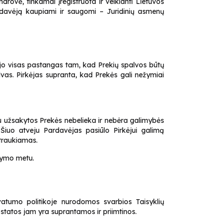
rovė, tinkamai įregistruota ir veikianti Lietuvos
rdavėją kaupiami ir saugomi – Juridinių asmenų
dėjo visas pastangas tam, kad Prekių spalvos būtų
alvas. Pirkėjas supranta, kad Prekės gali nežymiai
gu užsakytos Prekės nebelieka ir nebėra galimybės
 Šiuo atveju Pardavėjas pasiūlo Pirkėjui galimą
utraukiamas.
akymo metu.
vatumo politikoje nurodomos svarbios Taisyklių
ostatos jam yra suprantamos ir priimtinos.