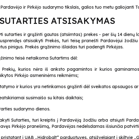
Pardavėjo ir Pirkėjo sudarymo tikslais, galios tuo metu galiojanti T
 SUTARTIES ATSISAKYMAS
ti sutarties ir grąžinti gautas (atsiimtas) prekes - per šių 14 dienų 
 nusprendęs atsisakyti Prekės, turi teisę pranešti Pardavėjui žodžiu
tus pinigus. Prekės grąžinimo išlaidas turi padengti Pirkėjas.
ąžinimo teisė netaikoma Sutartims dėl:
Prekių, kurios nėra iš anksto pagamintos ir kurios gaminamos a
itaikytos Pirkėjo asmeninėms reikmėms;
tatymo ir kurios yra netinkamos grąžinti dėl sveikatos apsaugos ar 
atskiriamai susimaišo su kitais daiktais;
utarties sudarymo dienos.
akyti Sutarties, turi kreiptis į Pardavėją žodžiu arba atsiųsti Par
. Gavęs Pirkėjo pranešimą, Pardavėjas nedelsdamas išsiunčia patvi
ristatant į UAB „Hidrobalt“ parduotuves, atsižvelgiant į skiltyje „