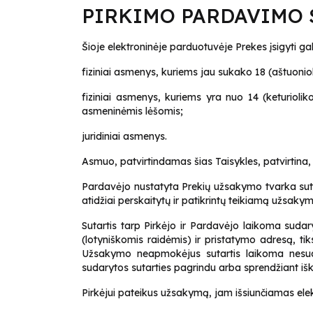
PIRKIMO PARDAVIMO 
Šioje elektroninėje parduotuvėje Prekes įsigyti gal
fiziniai asmenys, kuriems jau sukako 18 (aštuonio
fiziniai asmenys, kuriems yra nuo 14 (keturiolik
asmeninėmis lėšomis;
juridiniai asmenys.
Asmuo, patvirtindamas šias Taisykles, patvirtina, k
Pardavėjo nustatyta Prekių užsakymo tvarka suteik
atidžiai perskaitytų ir patikrintų teikiamą užsa
Sutartis tarp Pirkėjo ir Pardavėjo laikoma sudar
(lotyniškomis raidėmis) ir pristatymo adresą, t
Užsakymo neapmokėjus sutartis laikoma nesudar
sudarytos sutarties pagrindu arba sprendžiant iš
Pirkėjui pateikus užsakymą, jam išsiunčiamas ele