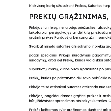
Kiekvieną kartą užsisakant Prekes, Sutarties tarp 
PREKIŲ GRĄŽINIMAS,
Pirkėjas turi teisę, nenurodęs priežasties, atsisaky
laikotarpiu, persigalvojęs ar dėl kitų priežasčių
grąžinti prekes Pardavėjui bei susigrąžinti sumokė
Svarbu!
minėta sutarties atsisakymo ir prekių gr
pagal specialius Pirkėjo nurodymus pagamintų 
nurodymą, arba dėl Prekių, kurios yra aiškiai pr
supakuotų Prekių, kurios buvo išpakuotos po pris
Prekių, kurios po pristatymo dėl savo pobūdžio ne
Pirkėjo teisė atsisakyti Sutarties atsiranda nuo S
Pirkėjas, pageidaudamas grąžinti prekes ir atsis
būtų išdėstytas sprendimas atsisakyti Sutarties
Prekės keičiamos ir/ar grąžinamos siunčiant arba p