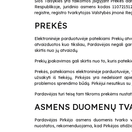
Šios Taisyklės yra taikomos įsigyjant Prekes a
Respublikoje, juridinio asmens kodas 11072151
registre, registro tvarkytojas Valstybės įmonė 
PREKĖS
Elektroninėje parduotuvėje pateikiami Prekių atv
atvaizduotos kuo tiksliau, Pardavėjas negali gara
skirtis nuo jų atvaizdų.
Prekių įpakavimas gali skirtis nuo to, kuris pate
Prekės, pateikiamos elektroninėje parduotuvėje, 
užsakyti iš tiekėjų, Pirkėjas yra nedelsiant a
problemos sprendimo būdą. Pirkėjui nesutikus s
Pardavėjas turi teisę tam tikroms prekėms nusta
ASMENS DUOMENŲ T
Pardavėjas Pirkėjo asmens duomenis tvarko vad
nuostatos, rekomenduojama, kad Pirkėjas atidžiai 