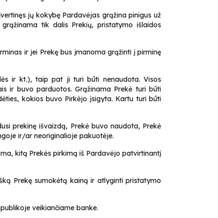
r įvertinęs jų kokybę Pardavėjas grąžina pinigus už
grąžinama tik dalis Prekių, pristatymo išlaidos
erminas ir jei Prekę bus įmanoma grąžinti į pirminę
 ir kt.), taip pat ji turi būti nenaudota. Visos
iais ir buvo parduotos. Grąžinama Prekė turi būti
dėties, kokios buvo Pirkėjo įsigyta. Kartu turi būti
dusi prekinę išvaizdą, Prekė buvo naudota, Prekė
ngoje ir/ar neoriginalioje pakuotėje.
ma, kitą Prekės pirkimą iš Pardavėjo patvirtinantį
išką Prekę sumokėtą kainą ir atlyginti pristatymo
spublikoje veikiančiame banke.