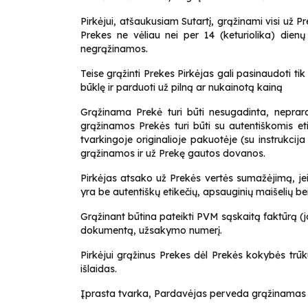
Pirkėjui, atšaukusiam Sutartį, grąžinami visi už P
Prekes ne vėliau nei per 14 (keturiolika) dien
negrąžinamos.
Teise grąžinti Prekes Pirkėjas gali pasinaudoti ti
būklę ir parduoti už pilną ar nukainotą kainą
Grąžinama Prekė turi būti nesugadinta, neprarad
grąžinamos Prekės turi būti su autentiškomis eti
tvarkingoje originalioje pakuotėje (su instrukcija 
grąžinamos ir už Prekę gautos dovanos.
Pirkėjas atsako už Prekės vertės sumažėjimą, je
yra be autentiškų etikečių, apsauginių maišelių be
Grąžinant būtina pateikti PVM sąskaitą faktūrą (j
dokumentą, užsakymo numerį.
Pirkėjui grąžinus Prekes dėl Prekės kokybės trūk
išlaidas.
Įprasta tvarka, Pardavėjas perveda grąžinamas 