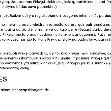
ą, išsiųsdamas Pirkėjui elektroninį laišką, patvirtinantį, kad Pr
pristatymo būdas buvo pasirinktas).
tartis (užsakymas) yra registruojama ir saugoma internetinės par
kimo metu nurodytu elektroninio pašto adresu gali buti siunčiam
el. paštu darbo dienomis ne vėliau kaip per 6 (šešias) darbo di
ės Pirkėjui pristatomos naudojantis kurjerio paslaugomis). Pažym
(priklausomai nuo to, kuris Prekių pristatymo būdas buvo pasirinkt
ės parduoti Prekę, pavyzdžiui, dėl to, kad Prekės nėra sandėlyje
priemonėmis (skambučiu ir/arba SMS žinute) ir pasiūlys Pirkėjui ga
ymo vykdymas yra nutraukiamas ir, jeigu Pirkėjas jau bus sumokėj
 kalendorinių dienų.
LES
kaitant, bet neapsiribojant, dėl: