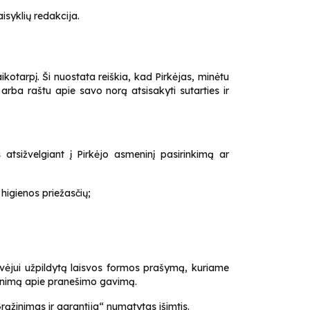
aisyklių redakcija.
laikotarpį. Ši nuostata reiškia, kad Pirkėjas, minėtu
 arba raštu apie savo norą atsisakyti sutarties ir
tsižvelgiant į Pirkėjo asmeninį pasirinkimą ar
higienos priežasčių;
davėjui užpildytą laisvos formos prašymą, kuriame
rtinimą apie pranešimo gavimą.
Grąžinimas ir garantija“ numatytas išimtis.