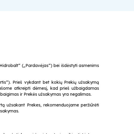
 „Hidrobalt“ („Pardavėjas“) bei išdėstyti asmenims
rtis“). Prieš vykdant bet kokių Prekių užsakymą
. Prašome atkreipti dėmesį, kad prieš užbaigdamas
 užbaigimas ir Prekės užsakymas yra negalimas.
rtą užsakant Prekes, rekomenduojame peržiūrėti
užsakymas.