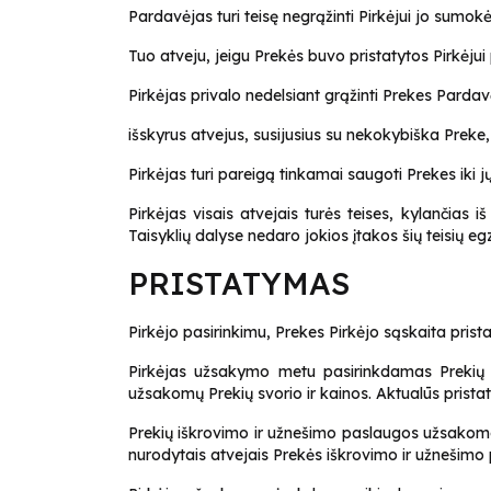
Pardavėjas turi teisę negrąžinti Pirkėjui jo sumok
Tuo atveju, jeigu Prekės buvo pristatytos Pirkėju
Pirkėjas privalo nedelsiant grąžinti Prekes Pardav
išskyrus atvejus, susijusius su nekokybiška Preke
Pirkėjas turi pareigą tinkamai saugoti Prekes iki 
Pirkėjas visais atvejais turės teises, kylančias
Taisyklių dalyse nedaro jokios įtakos šių teisių eg
PRISTATYMAS
Pirkėjo pasirinkimu, Prekes Pirkėjo sąskaita pris
Pirkėjas užsakymo metu pasirinkdamas Prekių pr
užsakomų Prekių svorio ir kainos. Aktualūs pristat
Prekių iškrovimo ir užnešimo paslaugos užsakomo
nurodytais atvejais Prekės iškrovimo ir užnešimo