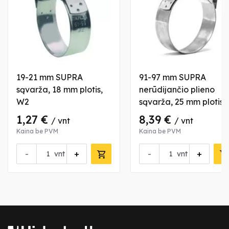
19-21 mm SUPRA
91-97 mm SUPRA
sąvarža, 18 mm plotis,
nerūdijančio plieno
W2
sąvarža, 25 mm plotis,
W5
1,27 €
8,39 €
/ vnt
/ vnt
Kaina be PVM
Kaina be PVM
-
+
-
+
vnt
vnt