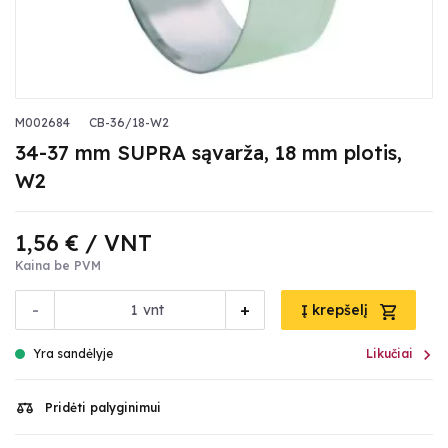
M002684
CB-36/18-W2
34-37 mm SUPRA sąvarža, 18 mm plotis,
W2
1,56 €
/ VNT
Kaina be PVM
-
+
vnt
Į krepšelį

Yra sandėlyje
Likučiai
Pridėti palyginimui