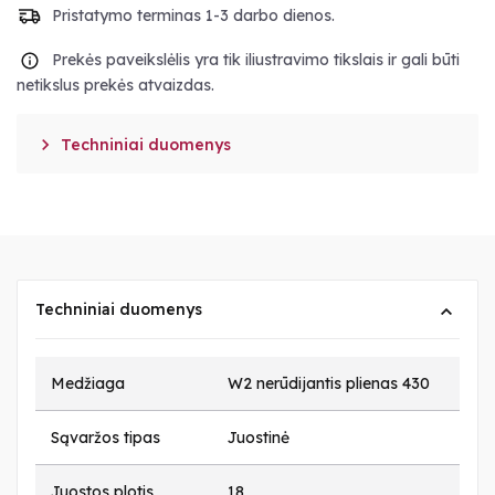
Pristatymo terminas 1-3 darbo dienos.
Prekės paveikslėlis yra tik iliustravimo tikslais ir gali būti
netikslus prekės atvaizdas.

Techniniai duomenys
Techniniai duomenys
Medžiaga
W2 nerūdijantis plienas 430
Sąvaržos tipas
Juostinė
Juostos plotis
18