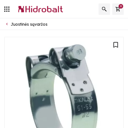
0
Juostinės sąvaržos