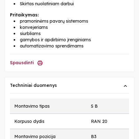
Skirtas nuolatiniam darbui
Pritaikymas:
pramoninėms pavarų sistemoms
konvejeriams
siurbliams
gamybos ir apdirbimo įrenginiams
automatizavimo sprendimams
Spausdinti
Techniniai duomenys
Montavimo tipas
S B
Korpuso dydis
RAN 20
Montavimo pozicija
B3