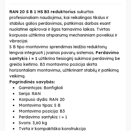
RAN 20 S B 1 HS B3 reduktorius
sukurtas
profesionaliam naudojimui, kai reikalingas tikslus ir
stabilus galios perdavimas, patikimas darbas esant
nuolatinei apkrovai ir ilgas tarnavimo laikas. Tvirtas
korpusas užtikrina atsparumą mechaniniam poveikiui ir
vibracijai.
S B tipo montavimo sprendimas leidžia reduktorių
lengvai integruoti į įvairias pavarų sistemas.
Perdavimo
santykis i = 1
užtikrina tiesioginį sukimosi perdavimą be
greičio keitimo. B3 montavimo pozicija skirta
horizontaliam montavimui, užtikrinant stabilų ir patikimą
veikimą.
Pagrindinės savybės:
Gamintojas: Bonfiglioli
Serija: RAN
Korpuso dydis: RAN 20
Montavimo tipas: S B
Montavimo pozicija: B3
Perdavimo santykis: i = 1
Svoris: 3,60 kg
Tvirta ir kompaktiška konstrukcija