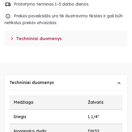
Pristatymo terminas 1-3 darbo dienos.
Prekės paveikslėlis yra tik iliustravimo tikslais ir gali būti
netikslus prekės atvaizdas.

Techniniai duomenys
Techniniai duomenys
Medžiaga
Žalvaris
Sriegis
1 1/4"
Nominalus dydis
DN32