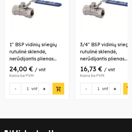
1" BSP vidinių sriegių
3/4" BSP vidinių sriegi
rutulinė sklendė,
rutulinė sklendė,
nerūdijantis plienas
nerūdijantis plienas
AISI 316
AISI 316
24,00 €
16,73 €
/ vnt
/ vnt
Kaina be PVM
Kaina be PVM
-
+
-
+
vnt
vnt