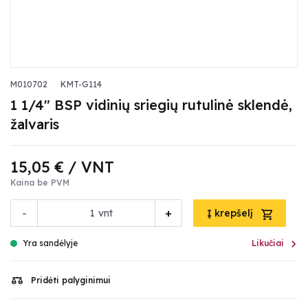
M010702
KMT-G114
1 1/4" BSP vidinių sriegių rutulinė sklendė,
žalvaris
15,05 €
/ VNT
Kaina be PVM
-
+
vnt
Į krepšelį

Yra sandėlyje
Likučiai
Pridėti palyginimui