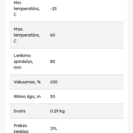
Min.
temperatūra,
-25
C
Max.
temperatūra,
60
C
Lenkimo
spindulys,
80
mm
Vakuumas, %
100
Ritinio ilgis, m
50
Svoris
0.29 kg
Prekės
IPL
ženklas