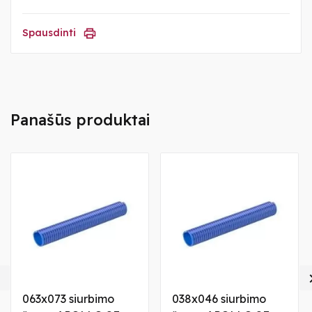
Spausdinti
Panašūs produktai

063x073 siurbimo
038x046 siurbimo