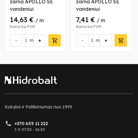
žarna APOLLO SE
žarna APOLLO SE
vandeniui
vandeniui
14,63 €
7,41 €
/ m
/ m
Kaina be PVM
Kaina be PVM
-
+
-
+
m
m
Kokybė ir Patikimumas nuo 1995
+370 655 11 222
I-V 07:30 - 16:30