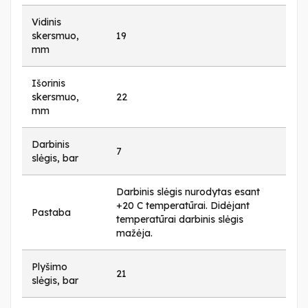
Vidinis
skersmuo,
19
mm
Išorinis
skersmuo,
22
mm
Darbinis
7
slėgis, bar
Darbinis slėgis nurodytas esant
+20 C temperatūrai. Didėjant
Pastaba
temperatūrai darbinis slėgis
mažėja.
Plyšimo
21
slėgis, bar