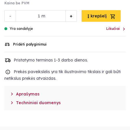
Kaina be PVM
-
+
m
Į krepšelį

Yra sandėlyje
Likučiai
Pridėti palyginimui
Pristatymo terminas 1-3 darbo dienos.
Prekės paveikslėlis yra tik iliustravimo tikslais ir gali būti
netikslus prekės atvaizdas.

Aprašymas

Techniniai duomenys