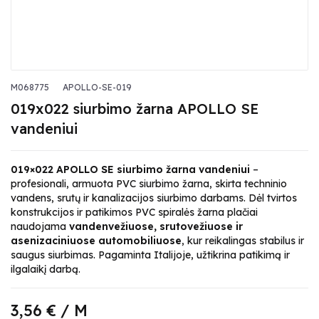
M068775
APOLLO-SE-019
019x022 siurbimo žarna APOLLO SE
vandeniui
019×022 APOLLO SE siurbimo žarna vandeniui
–
profesionali, armuota PVC siurbimo žarna, skirta techninio
vandens, srutų ir kanalizacijos siurbimo darbams. Dėl tvirtos
konstrukcijos ir patikimos PVC spiralės žarna plačiai
naudojama
vandenvežiuose, srutovežiuose ir
asenizaciniuose automobiliuose
, kur reikalingas stabilus ir
saugus siurbimas. Pagaminta Italijoje, užtikrina patikimą ir
ilgalaikį darbą.
3,56 €
/ M