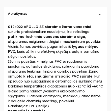
Aprašymas
019×022 APOLLO SE siurbimo žarna vandeniui
sukurta profesionaliam naudojimui, kai reikalinga
patikima techninio vandens siurbimo eiga
,
atsparumas neigiamam slėgiui ir mechaniniam poveikiui.
Vidinis žarnos paviršius pagamintas iš
lygaus mėlyno
PVC
, kuris užtikrina efektyvų skysčių srautą ir sumažina
slėgio nuostolius.
Išorinis paviršius – mėlynas PVC su raudonomis
juostomis, gofruotos struktūros, suteikiantis papildomą
atsparumą lenkimui, trinčiai ir aplinkos poveikiui. Žarna
armuota
kieta, smūgiams atsparia PVC spirale
, kuri
apsaugo nuo suspaudimo ir deformacijos siurbimo metu.
Darbinės temperatūros diapazonas
nuo -25°C iki +60°C
leidžia žarną naudoti įvairiomis eksploatavimo
sąlygomis. Ji atspari abrazyvinių medžiagų, atmosferos
ir daugelio cheminių medžiagų poveikiui.
Gamintojas: IPL (Italija).
Pagrindinės savybės: