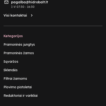
pagalba@hidrobalt.lt
I-V 07:30 - 16:30
Visi kontaktai
Kategorijos
Pramoninės jungtys
Pramoninės žarnos
Sąvaržos
Sklendės
Filtrai žarnoms
Plovimo pistoletai
Reduktoriai ir varikliai