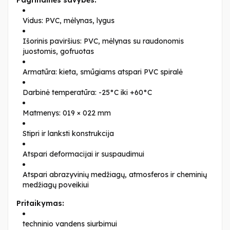
Vidus: PVC, mėlynas, lygus
Išorinis paviršius: PVC, mėlynas su raudonomis
juostomis, gofruotas
Armatūra: kieta, smūgiams atspari PVC spiralė
Darbinė temperatūra: -25°C iki +60°C
Matmenys: 019 × 022 mm
Stipri ir lanksti konstrukcija
Atspari deformacijai ir suspaudimui
Atspari abrazyvinių medžiagų, atmosferos ir cheminių
medžiagų poveikiui
Pritaikymas:
techninio vandens siurbimui