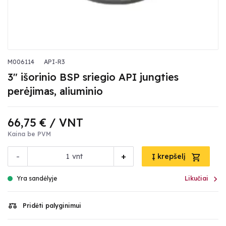
M006114
API-R3
3" išorinio BSP sriegio API jungties
perėjimas, aliuminio
66,75 €
/ VNT
Kaina be PVM
-
+
vnt
Į krepšelį

Yra sandėlyje
Likučiai
Pridėti palyginimui