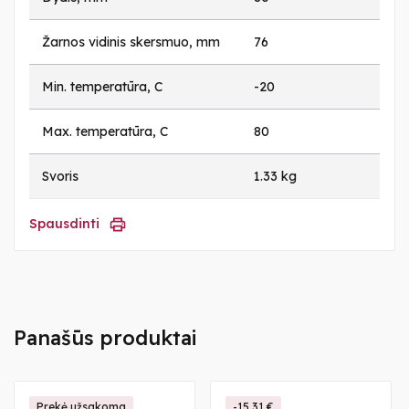
Žarnos vidinis skersmuo, mm
76
Min. temperatūra, C
-20
Max. temperatūra, C
80
Svoris
1.33 kg
Spausdinti
Panašūs produktai
Prekė užsakoma
-15,31 €