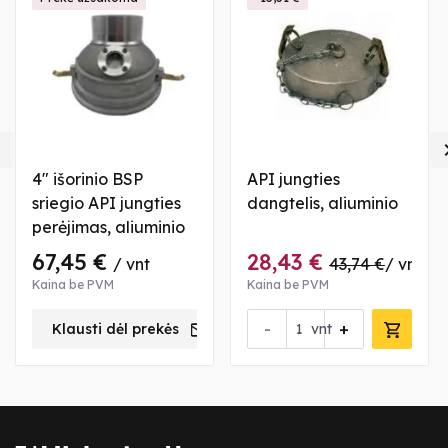

4" išorinio BSP
API jungties
sriegio API jungties
dangtelis, aliuminio
perėjimas, aliuminio
67,45 €
28,43 €
/ vnt
43,74 €
/ vnt
Kaina be PVM
Kaina be PVM
-
+
Klausti dėl prekės
vnt