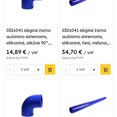
032x041 slėginė žarna
032x041 slėginė žarna
aušinimo sistemoms,
aušinimo sistemoms,
silikoninė, alkūnė 90°,
silikoninė, tiesi, mėlyna,
mėlyna
L 1 m
14,89 €
34,70 €
/ vnt
/ vnt
Kaina be PVM
Kaina be PVM
-
+
-
+
vnt
vnt