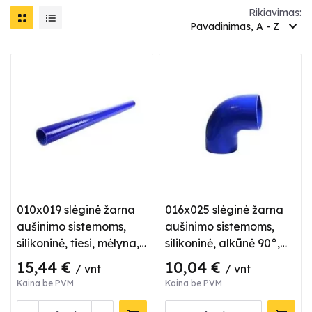
Rikiavimas:
Pavadinimas, A - Z
010x019 slėginė žarna
016x025 slėginė žarna
aušinimo sistemoms,
aušinimo sistemoms,
silikoninė, tiesi, mėlyna,
silikoninė, alkūnė 90°,
L 1 m
mėlyna
15,44 €
10,04 €
/ vnt
/ vnt
Kaina be PVM
Kaina be PVM