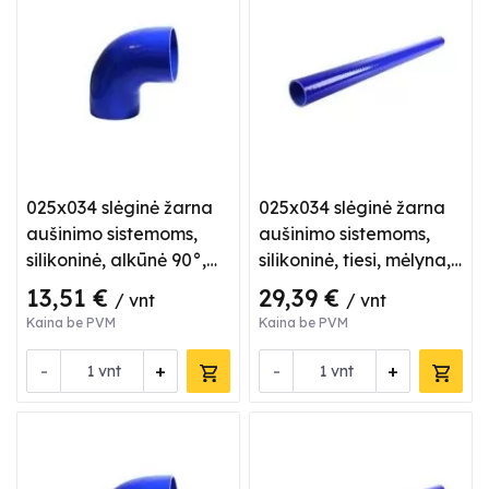
025x034 slėginė žarna
025x034 slėginė žarna
aušinimo sistemoms,
aušinimo sistemoms,
silikoninė, alkūnė 90°,
silikoninė, tiesi, mėlyna,
mėlyna
L 1 m
13,51 €
29,39 €
/ vnt
/ vnt
Kaina be PVM
Kaina be PVM
-
+
-
+
vnt
vnt