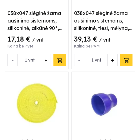
038x047 slėginė žarna
038x047 slėginė žarna
aušinimo sistemoms,
aušinimo sistemoms,
silikoninė, alkūnė 90°,
silikoninė, tiesi, mėlyna,
mėlyna
L 1 m
17,18 €
39,13 €
/ vnt
/ vnt
Kaina be PVM
Kaina be PVM
-
+
-
+
vnt
vnt