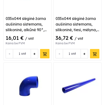
035x044 slėginė žarna
035x044 slėginė žarna
aušinimo sistemoms,
aušinimo sistemoms,
silikoninė, alkūnė 90°,
silikoninė, tiesi, mėlyna,
mėlyna
L 1 m
16,01 €
36,72 €
/ vnt
/ vnt
Kaina be PVM
Kaina be PVM
-
+
-
+
vnt
vnt