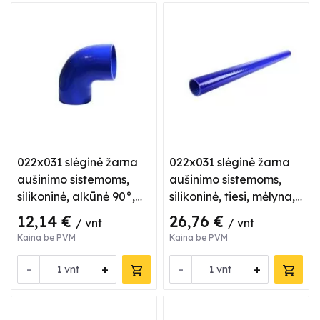
022x031 slėginė žarna
022x031 slėginė žarna
aušinimo sistemoms,
aušinimo sistemoms,
silikoninė, alkūnė 90°,
silikoninė, tiesi, mėlyna,
mėlyna
L 1 m
12,14 €
26,76 €
/ vnt
/ vnt
Kaina be PVM
Kaina be PVM
-
+
-
+
vnt
vnt