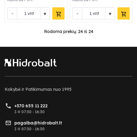
-
+
-
+
vnt
vnt
Rodoma prekių:
24
iš 24
Kokybė ir Patikimumas nuo 1995
+370 655 11 222
I-V 07:30 - 16:30
pagalba@hidrobalt.lt
I-V 07:30 - 16:30