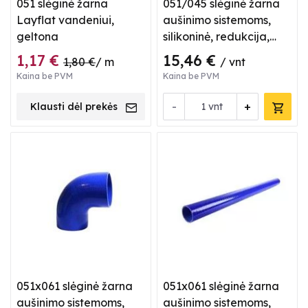
051 slėginė žarna
051/045 slėginė žarna
Layflat vandeniui,
aušinimo sistemoms,
geltona
silikoninė, redukcija,
tiesi, mėlyna
1,17 €
15,46 €
1,80 €
/ m
/ vnt
Kaina be PVM
Kaina be PVM
-
+
Klausti dėl prekės
vnt
051x061 slėginė žarna
051x061 slėginė žarna
aušinimo sistemoms,
aušinimo sistemoms,