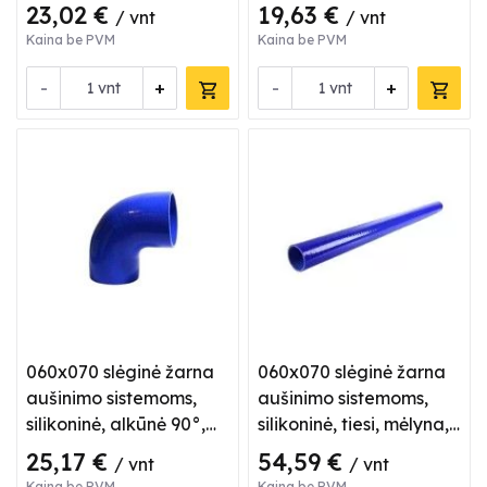
mėlyna
tiesi, mėlyna
23,02 €
19,63 €
/ vnt
/ vnt
Kaina be PVM
Kaina be PVM
-
+
-
+
vnt
vnt
060x070 slėginė žarna
060x070 slėginė žarna
aušinimo sistemoms,
aušinimo sistemoms,
silikoninė, alkūnė 90°,
silikoninė, tiesi, mėlyna,
mėlyna
L 1 m
25,17 €
54,59 €
/ vnt
/ vnt
Kaina be PVM
Kaina be PVM