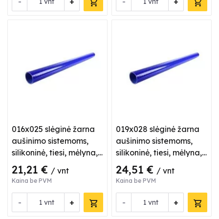
-
+
-
+
vnt
vnt
016x025 slėginė žarna
019x028 slėginė žarna
aušinimo sistemoms,
aušinimo sistemoms,
silikoninė, tiesi, mėlyna,
silikoninė, tiesi, mėlyna,
L 1 m
L 1 m
21,21 €
24,51 €
/ vnt
/ vnt
Kaina be PVM
Kaina be PVM
-
+
-
+
vnt
vnt