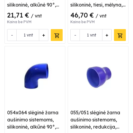
silikoninė, alkūnė 90°,
silikoninė, tiesi, mėlyna,
mėlyna
L 1 m
21,71 €
46,70 €
/ vnt
/ vnt
Kaina be PVM
Kaina be PVM
-
+
-
+
vnt
vnt
054x064 slėginė žarna
055/051 slėginė žarna
aušinimo sistemoms,
aušinimo sistemoms,
silikoninė, alkūnė 90°,
silikoninė, redukcija,