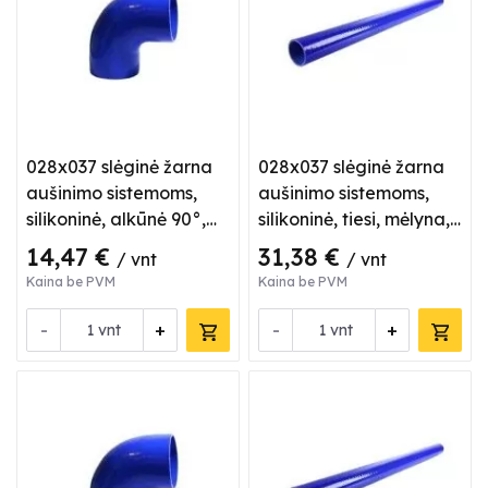
028x037 slėginė žarna
028x037 slėginė žarna
aušinimo sistemoms,
aušinimo sistemoms,
silikoninė, alkūnė 90°,
silikoninė, tiesi, mėlyna,
mėlyna
L 1 m
14,47 €
31,38 €
/ vnt
/ vnt
Kaina be PVM
Kaina be PVM
-
+
-
+
vnt
vnt