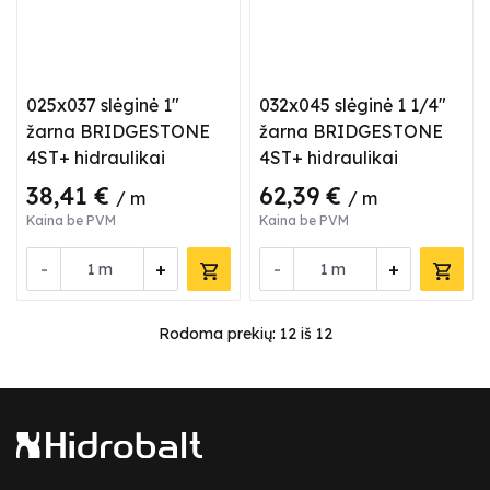
025x037 slėginė 1"
032x045 slėginė 1 1/4"
žarna BRIDGESTONE
žarna BRIDGESTONE
4ST+ hidraulikai
4ST+ hidraulikai
38,41 €
62,39 €
/ m
/ m
Kaina be PVM
Kaina be PVM
-
+
-
+
m
m
Rodoma prekių:
12
iš 12