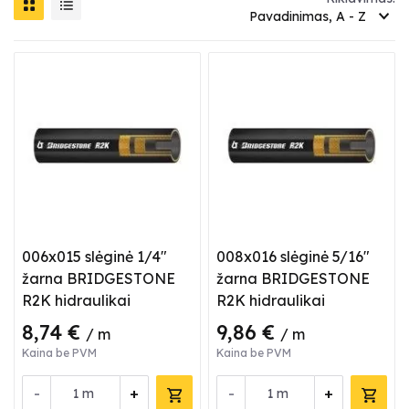
Pavadinimas, A - Z
006x015 slėginė 1/4"
008x016 slėginė 5/16"
žarna BRIDGESTONE
žarna BRIDGESTONE
R2K hidraulikai
R2K hidraulikai
8,74 €
9,86 €
/ m
/ m
Kaina be PVM
Kaina be PVM
-
+
-
+
m
m