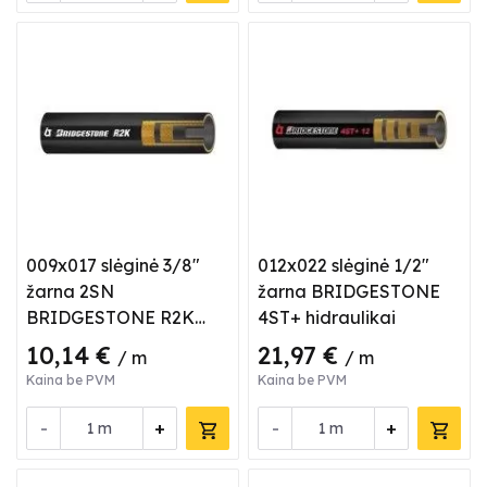
009x017 slėginė 3/8"
012x022 slėginė 1/2"
žarna 2SN
žarna BRIDGESTONE
BRIDGESTONE R2K
4ST+ hidraulikai
hidraulikai
10,14 €
21,97 €
/ m
/ m
Kaina be PVM
Kaina be PVM
-
+
-
+
m
m