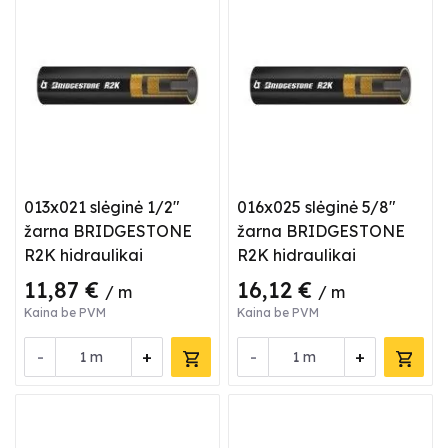
013x021 slėginė 1/2"
016x025 slėginė 5/8"
žarna BRIDGESTONE
žarna BRIDGESTONE
R2K hidraulikai
R2K hidraulikai
11,87 €
16,12 €
/ m
/ m
Kaina be PVM
Kaina be PVM
-
+
-
+
m
m