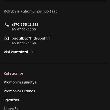
Kokybė ir Patikimumas nuo 1995
+370 655 11 222
I-V 07:30 - 16:30
pagalba@hidrobalt.lt
I-V 07:30 - 16:30
Visi kontaktai
Kategorijos
Pramoninės jungtys
Pramoninės žarnos
Sąvaržos
Sklendės