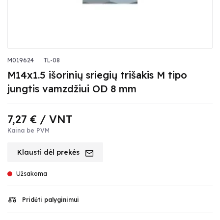
M019624
TL-08
M14x1.5 išorinių sriegių trišakis M tipo
jungtis vamzdžiui OD 8 mm
7,27 €
/ VNT
Kaina be PVM
Klausti dėl prekės
Užsakoma
Pridėti palyginimui