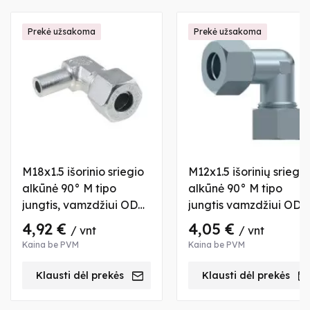
Prekė užsakoma
Prekė užsakoma
M18x1.5 išorinio sriegio
M12x1.5 išorinių sriegių
alkūnė 90° M tipo
alkūnė 90° M tipo
jungtis, vamzdžiui OD
jungtis vamzdžiui OD 6
12 mm, su veržle ir įvore
mm, su 2 veržlėmis ir
4,92 €
4,05 €
/ vnt
/ vnt
įvorėmis
Kaina be PVM
Kaina be PVM
Klausti dėl prekės
Klausti dėl prekės