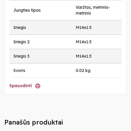
Varžtas, metrinis-
Jungties tipas
metrinis
Sriegis
M14x1.5
Sriegis 2
M14x1.5
Sriegis 3
M14x1.5
Svoris
0.02 kg
Spausdinti
Panašūs produktai