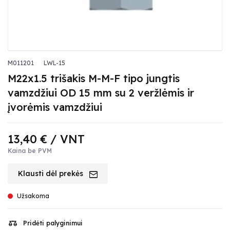
M011201
LWL-15
M22x1.5 trišakis M-M-F tipo jungtis
vamzdžiui OD 15 mm su 2 veržlėmis ir
įvorėmis vamzdžiui
13,40 €
/ VNT
Kaina be PVM
Klausti dėl prekės
Užsakoma
Pridėti palyginimui