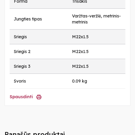
Forma
Trišakis
Varžtas-veržlė, metrinis-
Jungties tipas
metrinis
Sriegis
M22x1.5
Sriegis 2
M22x1.5
Sriegis 3
M22x1.5
Svoris
0.09 kg
Spausdinti
Panašūs produktai