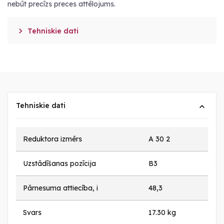
nebūt precīzs preces attēlojums.

Tehniskie dati
Tehniskie dati
Reduktora izmērs
A 30 2
Uzstādīšanas pozīcija
B3
Pārnesuma attiecība, i
48,3
Svars
17.30 kg