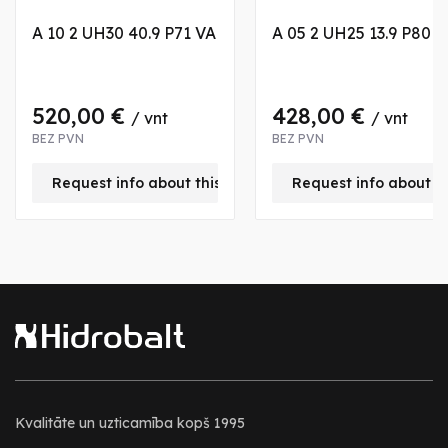
A 10 2 UH30 40.9 P71 VA
A 05 2 UH25 13.9 P80 
520,00 €
428,00 €
/ vnt
/ vnt
BEZ PVN
BEZ PVN
Request info about this product
Request info about t
Kvalitāte un uzticamība kopš 1995