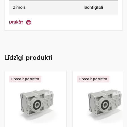
Zīmols
Bonfiglioli
Drukāt
Līdzīgi produkti
Prece ir pasūtīta
Prece ir pasūtīta