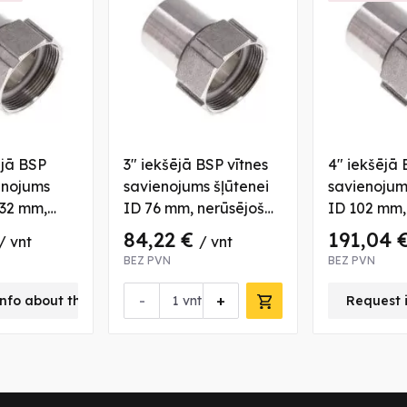
ējā BSP
3" iekšējā BSP vītnes
4" iekšējā 
enojums
savienojums šļūtenei
savienojum
 32 mm,
ID 76 mm, nerūsējoša
ID 102 mm,
 tērauda
tērauda
tērauda
84,22 €
191,04 
/ vnt
/ vnt
BEZ PVN
BEZ PVN
-
+
nfo about this product
vnt
Request 