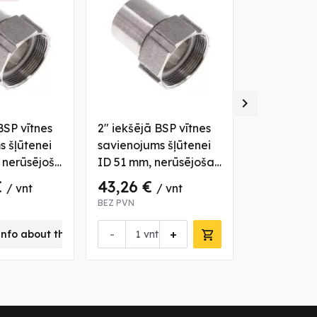

BSP vītnes
2" iekšējā BSP vītnes
1" iekšējā 
s šļūtenei
savienojums šļūtenei
savienojum
 nerūsējoša
ID 51 mm, nerūsējoša
ID 25 mm, 
tērauda
tērauda
€
43,26 €
16,61 €
/ vnt
/ vnt
BEZ PVN
BEZ PVN
-
+
-
info about this product
vnt
vn