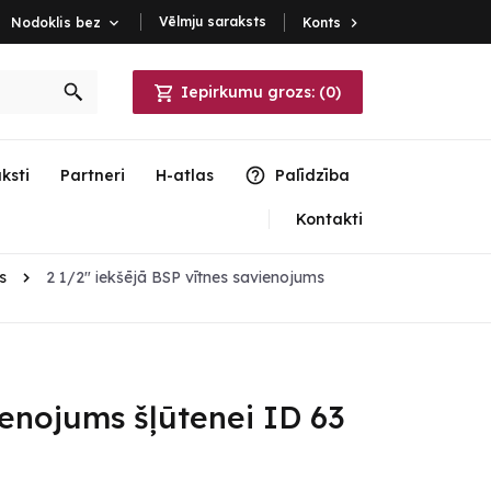
Vēlmju saraksts
Konts

Nodoklis bez

Iepirkumu grozs:
(
0
)
ksti
Partneri
H-atlas
Palīdzība
Kontakti
s
2 1/2" iekšējā BSP vītnes savienojums
ienojums šļūtenei ID 63