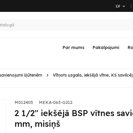
LV

Par mums
Pakalpojumi
Ra
 savienojumi šļūtenēm
Vītņots uzgalis, iekšējā vītne, KS savilcēj
M012405
MEKA-063-G212
2 1/2" iekšējā BSP vītnes sav
mm, misiņš