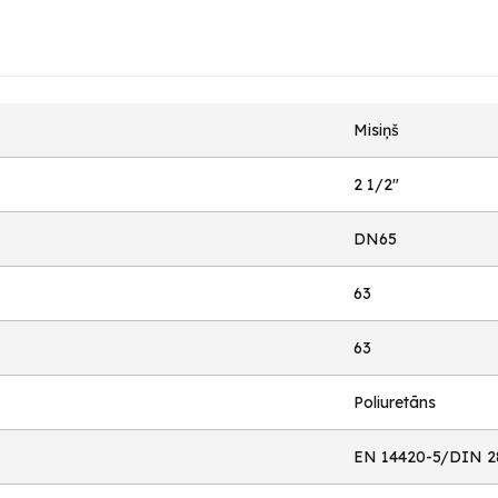
Misiņš
2 1/2"
DN65
63
63
Poliuretāns
EN 14420-5/DIN 2