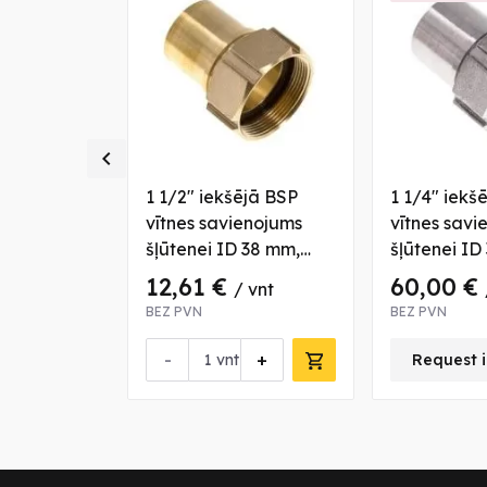

ā BSP
1 1/2" iekšējā BSP
1 1/4" iekš
enojums
vītnes savienojums
vītnes savi
 19 mm,
šļūtenei ID 38 mm,
šļūtenei ID
 tērauda
misiņš
nerūsējoša
12,61 €
60,00 €
 vnt
/ vnt
BEZ PVN
BEZ PVN
-
+
nfo about this product
vnt
Request i