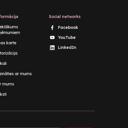
formācija
Social networks
iekšlikums
Facebook
ņēmumiem
YouTube
pas karte
LinkedIn
torizācija
kali
zināties ar mums
r mums
ksti