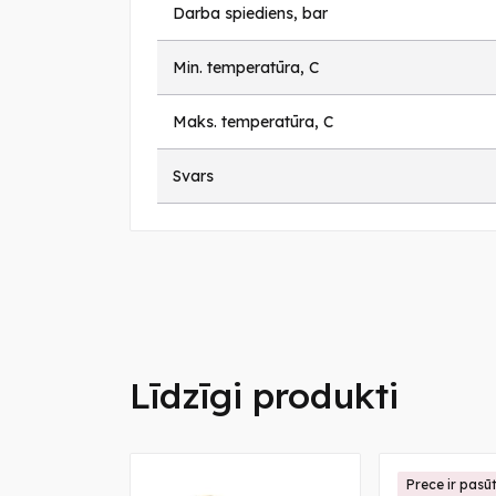
Darba spiediens, bar
Min. temperatūra, C
Maks. temperatūra, C
Svars
Līdzīgi produkti
īta
Prece ir pasūt