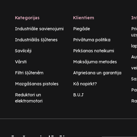
Kategorijas
Klientiem
In
Industriālie savienojumi
Piegāde
Pr
uz
Industriālās šļūtenes
Privātuma politika
la
Savilcēji
Pirkšanas noteikumi
Au
Vārsti
Maksājuma metodes
vei
Filtri šļūtenēm
Atgriešana un garantija
Sa
Mazgāšanas pistoles
Kā nopirkt?
Pa
Reduktori un
B.U.J
elektromotori
Ra