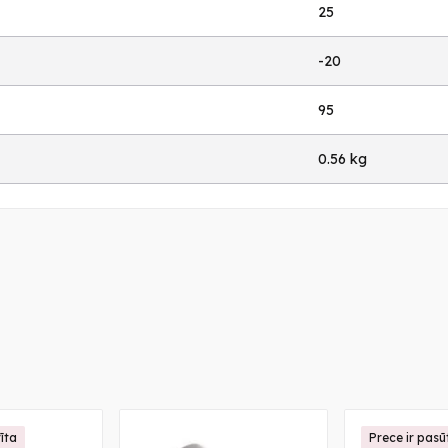
25
-20
95
0.56 kg
īta
Prece ir pasū