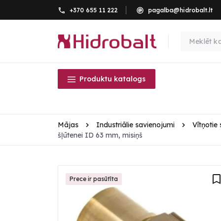
+370 655 11 222
pagalba@hidrobalt.lt
Produktu katalogs
Mājas
Industriālie savienojumi
Vītņotie
šļūtenei ID 63 mm, misiņš
Prece ir pasūtīta