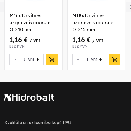

M16x1.5 vītnes
M18x1.5 vītnes
uzgrieznis caurulei
uzgrieznis caurulei
OD 10 mm
OD 12 mm
1,16 €
1,16 €
/ vnt
/ vnt
BEZ PVN
BEZ PVN
-
+
-
+
vnt
vnt
Kvalitāte un uzticamība kopš 1995