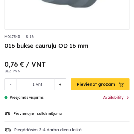
M017343
S-16
016 bukse cauruļu OD 16 mm
0,76 €
/ VNT
BEZ PVN
-
+
vnt
Pievienot grozam

Pieejamās vispirms
Availability
Pievienojiet salīdzinājumu
Piegādāsim 2-4 darba dienu laikā